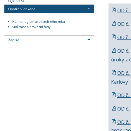
tajemníka
Opatření děkana
OD č.
Harmonogram akademického roku
OD č.
Směrnice a provozní řády
OD č. 
Zápisy
OD č.
úroky z 
OD č.
Karlovy
OD č. 
OD č.
OD č.
2026_202