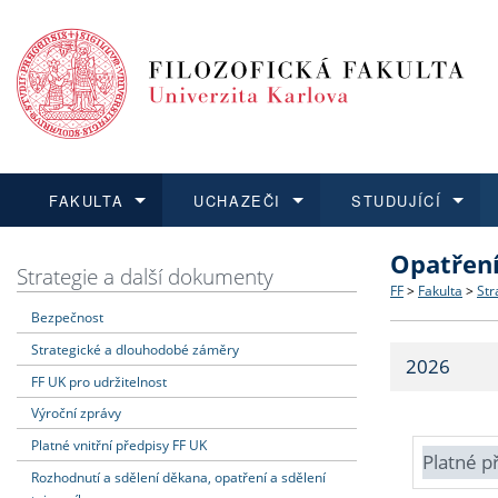
FAKULTA
UCHAZEČI
STUDUJÍCÍ
Opatřen
FAKULTA
UCHAZEČI
STUDUJÍCÍ
VĚDA A VÝZKUM
ZAHRANIČÍ
Struktura a
Co studova
Bakalářsk
O vědě a 
Aktuální n
Strategie a další dokumenty
FF
>
Fakulta
>
Str
Bezpečnost
Dozvědět se více
Podat přihlášku
Dozvědět se více
Dozvědět se více
Dozvědět se více
Strategie 
Učitelské 
Doktorské
Akademické
Vyjíždějící
Strategické a dlouhodobé záměry
2026
Podpora a
Informace 
Rigorózní 
Granty a p
Přijíždějíc
FF UK pro udržitelnost
Výroční zprávy
Absolventi
Vyjíždějíc
Platné vnitřní předpisy FF UK
Platné p
Rozhodnutí a sdělení děkana, opatření a sdělení
Fakultní š