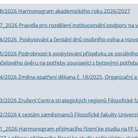
 8/2026 Harmonogram akademického roku 2026/2027
 7_2026 Pravidla pro rozdělení institucionální podpory n
6/2026 Poskytování a čerpání dnů osobního volna a rozvoje
 5/2026 Podrobnosti k poskytování příspěvku ze sociálníh
účelového úvěru na potřeby související s bytovými potřeb
 4/2026 Změna opatření děkana č. 18/2025, Organizační a p
3/2026 Zrušení Centra strategických regionů Filozofické f
 2/2026 k
cestám zaměstnanců Filozofické fakulty Univerzi
 1_2026 Harmonogram přijímacího řízení ke studiu na FF 
7 a příprav přijímacího řízení ke studiu začínajícímu 