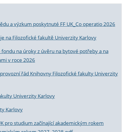
a vědu a výzkum poskytnuté FF UK_Co operatio 2026
 na Filozofické fakultě Univerzity Karlovy
o fondu na úroky z úvěru na bytové potřeby a na
ami v roce 2026
rovozní řád Knihovny Filozofické fakulty Univerzity
akulty Univerzity Karlovy
ty Karlovy
UK pro studium začínající akademickým rokem
akademickým rokem 2027_2028.pdf