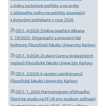
z úvěru na bytové potřeby a na úroky
z účelového úvěru na potřeby související
s bytovými potřebami v roce 2026
OD č. 4/2026 Změna opatření děkana
č. 18/2025, Organizační a provozní řád
Knihovny Filozofické fakulty Univerzity Karlovy
OD č. 3/2026 Zrušení Centra strategických
regionů Filozofické fakulty Univerzity Karlovy
OD č. 2/2026 k
cestám zaměstnanců
Filozofické fakulty Univerzity Karlovy
OD č. 1_2026 Harmonogram přijímacího
řízení ke studiu na FF UK pro studium začínající
akademickým rokem 2026_2027 a příprav