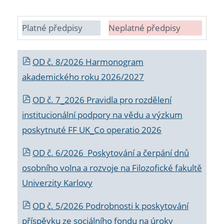
Platné předpisy
Neplatné předpisy
OD č. 8/2026 Harmonogram
akademického roku 2026/2027
OD č. 7_2026 Pravidla pro rozdělení
institucionální podpory na vědu a výzkum
poskytnuté FF UK_Co operatio 2026
OD č. 6/2026 Poskytování a čerpání dnů
osobního volna a rozvoje na Filozofické fakultě
Univerzity Karlovy
OD č. 5/2026 Podrobnosti k poskytování
příspěvku ze sociálního fondu na úroky