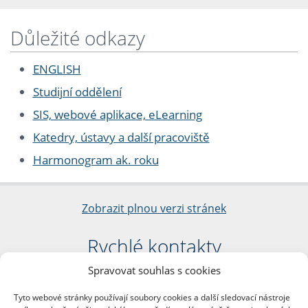
Důležité odkazy
ENGLISH
Studijní oddělení
SIS, webové aplikace, eLearning
Katedry, ústavy a další pracoviště
Harmonogram ak. roku
Zobrazit plnou verzi stránek
Rychlé kontakty
Spravovat souhlas s cookies
Filozofická fakulta
Univerzita Karlova
Tyto webové stránky používají soubory cookies a další sledovací nástroje
nám. Jana Palacha 1/2