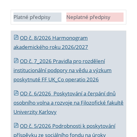
Platné předpisy
Neplatné předpisy
OD č. 8/2026 Harmonogram
akademického roku 2026/2027
OD č. 7_2026 Pravidla pro rozdělení
institucionální podpory na vědu a výzkum
poskytnuté FF UK_Co operatio 2026
OD č. 6/2026 Poskytování a čerpání dnů
osobního volna a rozvoje na Filozofické fakultě
Univerzity Karlovy
OD č. 5/2026 Podrobnosti k poskytování
příspěvku ze sociálního fondu na úroky