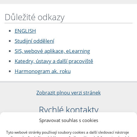
Důležité odkazy
ENGLISH
Studijní oddělení
SIS, webové aplikace, eLearning
Katedry, ústavy a další pracoviště
Harmonogram ak. roku
Zobrazit plnou verzi stránek
Rychlé kontakty
Spravovat souhlas s cookies
Filozofická fakulta
Univerzita Karlova
Tyto webové stránky používají soubory cookies a další sledovací nástroje
nám. Jana Palacha 1/2