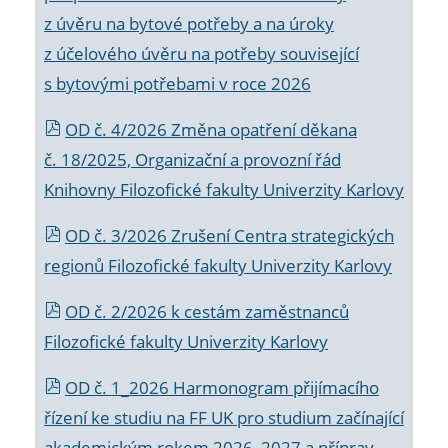
z úvěru na bytové potřeby a na úroky
z účelového úvěru na potřeby související
s bytovými potřebami v roce 2026
OD č. 4/2026 Změna opatření děkana
č. 18/2025, Organizační a provozní řád
Knihovny Filozofické fakulty Univerzity Karlovy
OD č. 3/2026 Zrušení Centra strategických
regionů Filozofické fakulty Univerzity Karlovy
OD č. 2/2026 k
cestám zaměstnanců
Filozofické fakulty Univerzity Karlovy
OD č. 1_2026 Harmonogram přijímacího
řízení ke studiu na FF UK pro studium začínající
akademickým rokem 2026_2027 a příprav