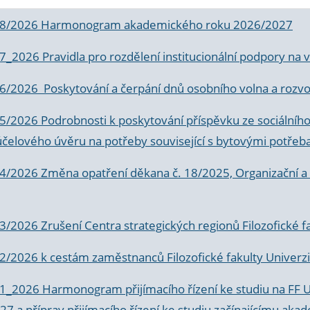
 8/2026 Harmonogram akademického roku 2026/2027
 7_2026 Pravidla pro rozdělení institucionální podpory n
6/2026 Poskytování a čerpání dnů osobního volna a rozvoje
 5/2026 Podrobnosti k poskytování příspěvku ze sociálníh
účelového úvěru na potřeby související s bytovými potřeb
 4/2026 Změna opatření děkana č. 18/2025, Organizační a p
3/2026 Zrušení Centra strategických regionů Filozofické f
 2/2026 k
cestám zaměstnanců Filozofické fakulty Univerzi
 1_2026 Harmonogram přijímacího řízení ke studiu na FF 
7 a příprav přijímacího řízení ke studiu začínajícímu 