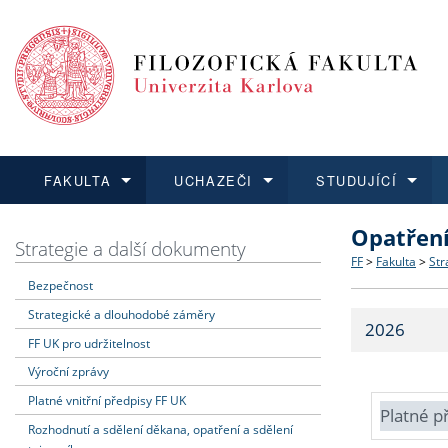
FAKULTA
UCHAZEČI
STUDUJÍCÍ
Opatřen
FAKULTA
UCHAZEČI
STUDUJÍCÍ
VĚDA A VÝZKUM
ZAHRANIČÍ
Struktura a
Co studova
Bakalářsk
O vědě a 
Aktuální n
Strategie a další dokumenty
FF
>
Fakulta
>
Str
Bezpečnost
Dozvědět se více
Podat přihlášku
Dozvědět se více
Dozvědět se více
Dozvědět se více
Strategie 
Učitelské 
Doktorské
Akademické
Vyjíždějící
Strategické a dlouhodobé záměry
2026
Podpora a
Informace 
Rigorózní 
Granty a p
Přijíždějíc
FF UK pro udržitelnost
Výroční zprávy
Absolventi
Vyjíždějíc
Platné vnitřní předpisy FF UK
Platné p
Rozhodnutí a sdělení děkana, opatření a sdělení
Fakultní š