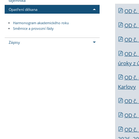
tajemníka
Opatření děkana
OD č.
Harmonogram akademického roku
OD č.
Směrnice a provozní řády
OD č. 
Zápisy
OD č.
úroky z 
OD č.
Karlovy
OD č. 
OD č.
OD č.
2026_202