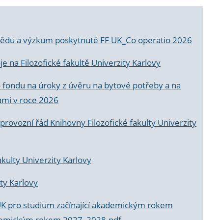
a vědu a výzkum poskytnuté FF UK_Co operatio 2026
 na Filozofické fakultě Univerzity Karlovy
o fondu na úroky z úvěru na bytové potřeby a na
ami v roce 2026
rovozní řád Knihovny Filozofické fakulty Univerzity
akulty Univerzity Karlovy
ty Karlovy
UK pro studium začínající akademickým rokem
akademickým rokem 2027_2028.pdf