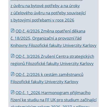
z úvěru na bytové potřeby a na úroky
z účelového úvěru na potřeby související
s bytovými potřebami v roce 2026
OD č. 4/2026 Změna opatření děkana
č. 18/2025, Organizační a provozní řád
Knihovny Filozofické fakulty Univerzity Karlovy
OD č. 3/2026 Zrušení Centra strategických
regionů Filozofické fakulty Univerzity Karlovy
OD č. 2/2026 k
cestám zaměstnanců
Filozofické fakulty Univerzity Karlovy
OD č. 1_2026 Harmonogram přijímacího
řízení ke studiu na FF UK pro studium začínající
akademickým rokem 2026_2027 a příprav