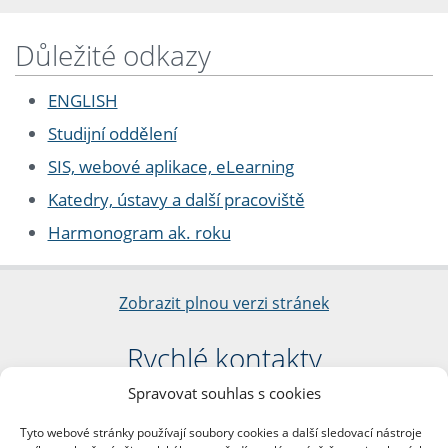
Důležité odkazy
ENGLISH
Studijní oddělení
SIS, webové aplikace, eLearning
Katedry, ústavy a další pracoviště
Harmonogram ak. roku
Zobrazit plnou verzi stránek
Rychlé kontakty
Spravovat souhlas s cookies
Filozofická fakulta
Univerzita Karlova
Tyto webové stránky používají soubory cookies a další sledovací nástroje
nám. Jana Palacha 1/2