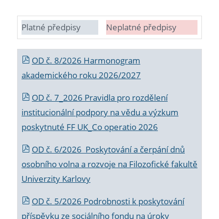
Platné předpisy
Neplatné předpisy
OD č. 8/2026 Harmonogram
akademického roku 2026/2027
OD č. 7_2026 Pravidla pro rozdělení
institucionální podpory na vědu a výzkum
poskytnuté FF UK_Co operatio 2026
OD č. 6/2026 Poskytování a čerpání dnů
osobního volna a rozvoje na Filozofické fakultě
Univerzity Karlovy
OD č. 5/2026 Podrobnosti k poskytování
příspěvku ze sociálního fondu na úroky