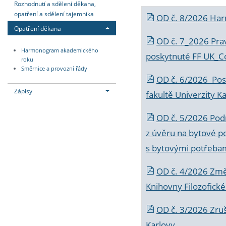
Rozhodnutí a sdělení děkana,
opatření a sdělení tajemníka
OD č. 8/2026 Ha
Opatření děkana
OD č. 7_2026 Prav
Harmonogram akademického
poskytnuté FF UK_C
roku
Směrnice a provozní řády
OD č. 6/2026 Posk
Zápisy
fakultě Univerzity K
OD č. 5/2026 Podr
z úvěru na bytové po
s bytovými potřebam
OD č. 4/2026 Změ
Knihovny Filozofické
OD č. 3/2026 Zruš
Karlovy