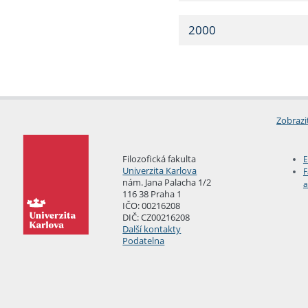
2000
Zobrazi
Filozofická fakulta
E
Univerzita Karlova
F
nám. Jana Palacha 1/2
a
116 38 Praha 1
IČO: 00216208
DIČ: CZ00216208
Další kontakty
Podatelna