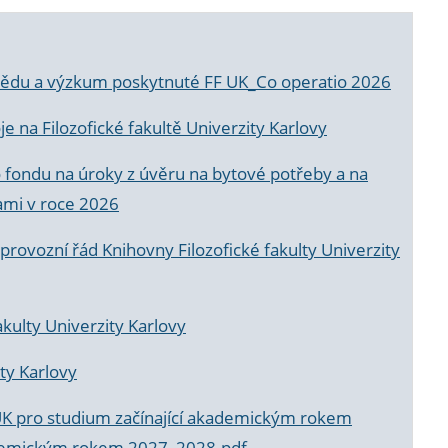
a vědu a výzkum poskytnuté FF UK_Co operatio 2026
 na Filozofické fakultě Univerzity Karlovy
o fondu na úroky z úvěru na bytové potřeby a na
ami v roce 2026
rovozní řád Knihovny Filozofické fakulty Univerzity
akulty Univerzity Karlovy
ty Karlovy
UK pro studium začínající akademickým rokem
akademickým rokem 2027_2028.pdf