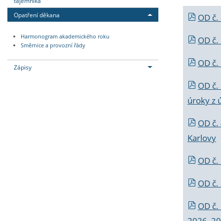
tajemníka
Opatření děkana
OD č.
Harmonogram akademického roku
OD č.
Směrnice a provozní řády
OD č. 
Zápisy
OD č.
úroky z 
OD č.
Karlovy
OD č. 
OD č.
OD č.
2026_202