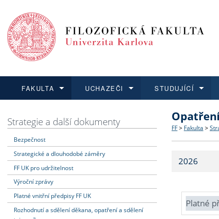
FAKULTA
UCHAZEČI
STUDUJÍCÍ
Opatřen
FAKULTA
UCHAZEČI
STUDUJÍCÍ
VĚDA A VÝZKUM
ZAHRANIČÍ
Struktura a
Co studova
Bakalářsk
O vědě a 
Aktuální n
Strategie a další dokumenty
FF
>
Fakulta
>
Str
Bezpečnost
Dozvědět se více
Podat přihlášku
Dozvědět se více
Dozvědět se více
Dozvědět se více
Strategie 
Učitelské 
Doktorské
Akademické
Vyjíždějící
Strategické a dlouhodobé záměry
2026
Podpora a
Informace 
Rigorózní 
Granty a p
Přijíždějíc
FF UK pro udržitelnost
Výroční zprávy
Absolventi
Vyjíždějíc
Platné vnitřní předpisy FF UK
Platné p
Rozhodnutí a sdělení děkana, opatření a sdělení
Fakultní š