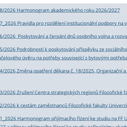
 8/2026 Harmonogram akademického roku 2026/2027
 7_2026 Pravidla pro rozdělení institucionální podpory n
6/2026 Poskytování a čerpání dnů osobního volna a rozvoje
 5/2026 Podrobnosti k poskytování příspěvku ze sociálníh
účelového úvěru na potřeby související s bytovými potřeb
 4/2026 Změna opatření děkana č. 18/2025, Organizační a p
3/2026 Zrušení Centra strategických regionů Filozofické f
 2/2026 k
cestám zaměstnanců Filozofické fakulty Univerzi
 1_2026 Harmonogram přijímacího řízení ke studiu na FF 
7 a příprav přijímacího řízení ke studiu začínajícímu 