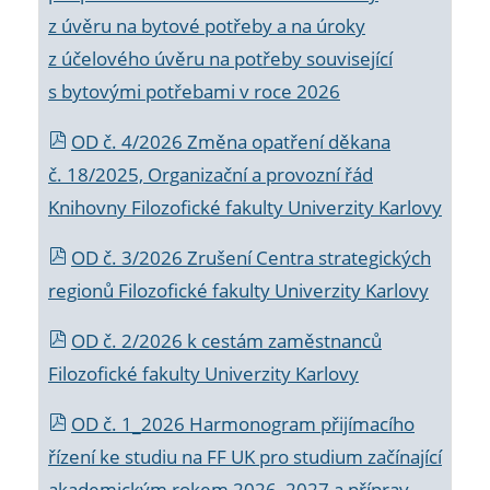
z úvěru na bytové potřeby a na úroky
z účelového úvěru na potřeby související
s bytovými potřebami v roce 2026
OD č. 4/2026 Změna opatření děkana
č. 18/2025, Organizační a provozní řád
Knihovny Filozofické fakulty Univerzity Karlovy
OD č. 3/2026 Zrušení Centra strategických
regionů Filozofické fakulty Univerzity Karlovy
OD č. 2/2026 k
cestám zaměstnanců
Filozofické fakulty Univerzity Karlovy
OD č. 1_2026 Harmonogram přijímacího
řízení ke studiu na FF UK pro studium začínající
akademickým rokem 2026_2027 a příprav