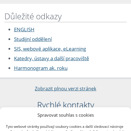
Důležité odkazy
ENGLISH
Studijní oddělení
SIS, webové aplikace, eLearning
Katedry, ústavy a další pracoviště
Harmonogram ak. roku
Zobrazit plnou verzi stránek
Rychlé kontakty
Spravovat souhlas s cookies
Filozofická fakulta
Univerzita Karlova
Tyto webové stránky používají soubory cookies a další sledovací nástroje
nám. Jana Palacha 1/2