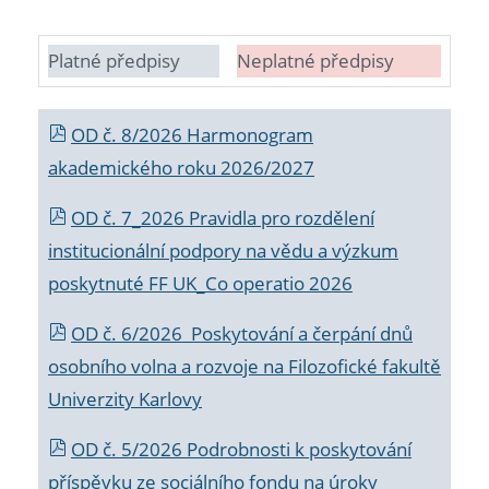
Platné předpisy
Neplatné předpisy
OD č. 8/2026 Harmonogram
akademického roku 2026/2027
OD č. 7_2026 Pravidla pro rozdělení
institucionální podpory na vědu a výzkum
poskytnuté FF UK_Co operatio 2026
OD č. 6/2026 Poskytování a čerpání dnů
osobního volna a rozvoje na Filozofické fakultě
Univerzity Karlovy
OD č. 5/2026 Podrobnosti k poskytování
příspěvku ze sociálního fondu na úroky