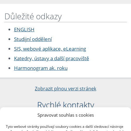
Důležité odkazy
ENGLISH
Studijní oddělení
SIS, webové aplikace, eLearning
Katedry, ústavy a další pracoviště
Harmonogram ak. roku
Zobrazit plnou verzi stránek
Rychlé kontakty
Spravovat souhlas s cookies
Filozofická fakulta
Univerzita Karlova
Tyto webové stránky používají soubory cookies a další sledovací nástroje
nám. Jana Palacha 1/2