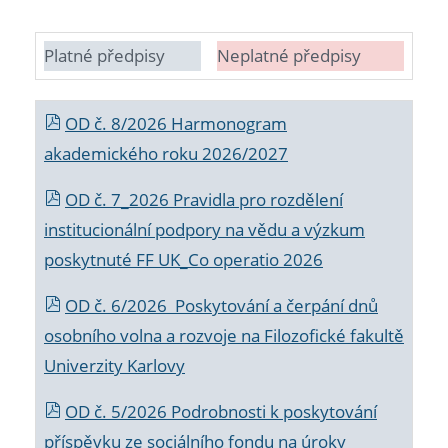
Platné předpisy
Neplatné předpisy
OD č. 8/2026 Harmonogram
akademického roku 2026/2027
OD č. 7_2026 Pravidla pro rozdělení
institucionální podpory na vědu a výzkum
poskytnuté FF UK_Co operatio 2026
OD č. 6/2026 Poskytování a čerpání dnů
osobního volna a rozvoje na Filozofické fakultě
Univerzity Karlovy
OD č. 5/2026 Podrobnosti k poskytování
příspěvku ze sociálního fondu na úroky