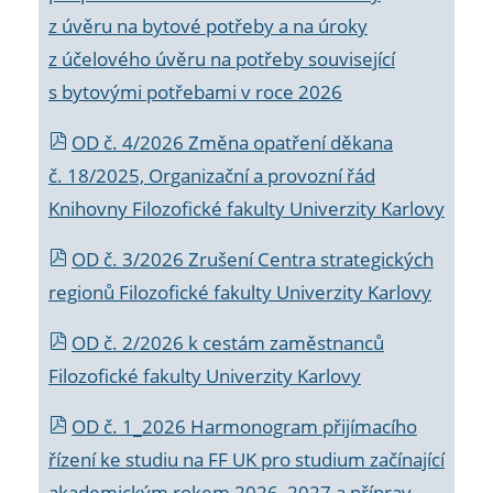
z úvěru na bytové potřeby a na úroky
z účelového úvěru na potřeby související
s bytovými potřebami v roce 2026
OD č. 4/2026 Změna opatření děkana
č. 18/2025, Organizační a provozní řád
Knihovny Filozofické fakulty Univerzity Karlovy
OD č. 3/2026 Zrušení Centra strategických
regionů Filozofické fakulty Univerzity Karlovy
OD č. 2/2026 k
cestám zaměstnanců
Filozofické fakulty Univerzity Karlovy
OD č. 1_2026 Harmonogram přijímacího
řízení ke studiu na FF UK pro studium začínající
akademickým rokem 2026_2027 a příprav