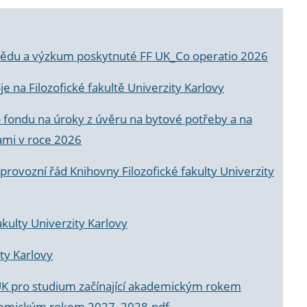
a vědu a výzkum poskytnuté FF UK_Co operatio 2026
 na Filozofické fakultě Univerzity Karlovy
o fondu na úroky z úvěru na bytové potřeby a na
ami v roce 2026
rovozní řád Knihovny Filozofické fakulty Univerzity
akulty Univerzity Karlovy
ty Karlovy
UK pro studium začínající akademickým rokem
akademickým rokem 2027_2028.pdf