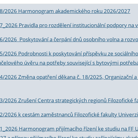
 8/2026 Harmonogram akademického roku 2026/2027
 7_2026 Pravidla pro rozdělení institucionální podpory n
6/2026 Poskytování a čerpání dnů osobního volna a rozvoje
 5/2026 Podrobnosti k poskytování příspěvku ze sociálníh
účelového úvěru na potřeby související s bytovými potřeb
 4/2026 Změna opatření děkana č. 18/2025, Organizační a p
3/2026 Zrušení Centra strategických regionů Filozofické f
 2/2026 k
cestám zaměstnanců Filozofické fakulty Univerzi
 1_2026 Harmonogram přijímacího řízení ke studiu na FF 
7 a příprav přijímacího řízení ke studiu začínajícímu 