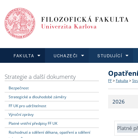
FAKULTA
UCHAZEČI
STUDUJÍCÍ
Opatřen
FAKULTA
UCHAZEČI
STUDUJÍCÍ
VĚDA A VÝZKUM
ZAHRANIČÍ
Struktura a
Co studova
Bakalářsk
O vědě a 
Aktuální n
Strategie a další dokumenty
FF
>
Fakulta
>
Str
Bezpečnost
Dozvědět se více
Podat přihlášku
Dozvědět se více
Dozvědět se více
Dozvědět se více
Strategie 
Učitelské 
Doktorské
Akademické
Vyjíždějící
Strategické a dlouhodobé záměry
2026
Podpora a
Informace 
Rigorózní 
Granty a p
Přijíždějíc
FF UK pro udržitelnost
Výroční zprávy
Absolventi
Vyjíždějíc
Platné vnitřní předpisy FF UK
Platné p
Rozhodnutí a sdělení děkana, opatření a sdělení
Fakultní š