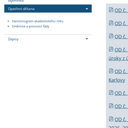
tajemníka
Opatření děkana
OD č.
Harmonogram akademického roku
OD č.
Směrnice a provozní řády
OD č. 
Zápisy
OD č.
úroky z 
OD č.
Karlovy
OD č. 
OD č.
OD č.
2026_202