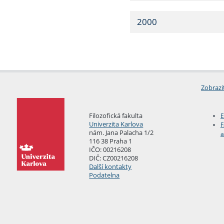
2000
Zobrazi
Filozofická fakulta
E
Univerzita Karlova
F
nám. Jana Palacha 1/2
a
116 38 Praha 1
IČO: 00216208
DIČ: CZ00216208
Další kontakty
Podatelna