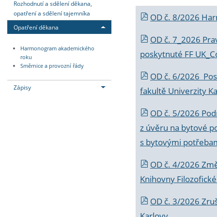
Rozhodnutí a sdělení děkana,
opatření a sdělení tajemníka
OD č. 8/2026 Ha
Opatření děkana
OD č. 7_2026 Prav
Harmonogram akademického
poskytnuté FF UK_C
roku
Směrnice a provozní řády
OD č. 6/2026 Posk
Zápisy
fakultě Univerzity K
OD č. 5/2026 Podr
z úvěru na bytové po
s bytovými potřebam
OD č. 4/2026 Změ
Knihovny Filozofické
OD č. 3/2026 Zruš
Karlovy