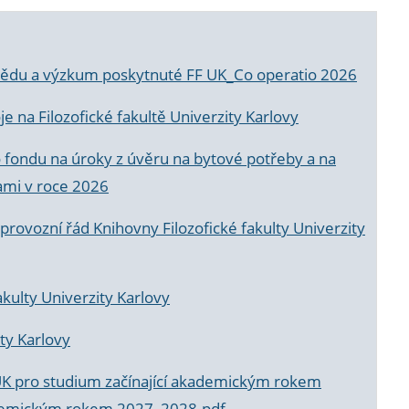
a vědu a výzkum poskytnuté FF UK_Co operatio 2026
 na Filozofické fakultě Univerzity Karlovy
o fondu na úroky z úvěru na bytové potřeby a na
ami v roce 2026
rovozní řád Knihovny Filozofické fakulty Univerzity
akulty Univerzity Karlovy
ty Karlovy
UK pro studium začínající akademickým rokem
akademickým rokem 2027_2028.pdf