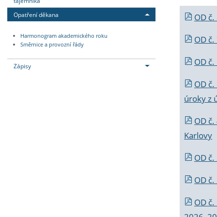
tajemníka
Opatření děkana
OD č.
Harmonogram akademického roku
OD č.
Směrnice a provozní řády
OD č. 
Zápisy
OD č.
úroky z 
OD č.
Karlovy
OD č. 
OD č.
OD č.
2026_202