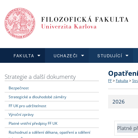
FAKULTA
UCHAZEČI
STUDUJÍCÍ
Opatřen
FAKULTA
UCHAZEČI
STUDUJÍCÍ
VĚDA A VÝZKUM
ZAHRANIČÍ
Struktura a
Co studova
Bakalářsk
O vědě a 
Aktuální n
Strategie a další dokumenty
FF
>
Fakulta
>
Str
Bezpečnost
Dozvědět se více
Podat přihlášku
Dozvědět se více
Dozvědět se více
Dozvědět se více
Strategie 
Učitelské 
Doktorské
Akademické
Vyjíždějící
Strategické a dlouhodobé záměry
2026
Podpora a
Informace 
Rigorózní 
Granty a p
Přijíždějíc
FF UK pro udržitelnost
Výroční zprávy
Absolventi
Vyjíždějíc
Platné vnitřní předpisy FF UK
Platné p
Rozhodnutí a sdělení děkana, opatření a sdělení
Fakultní š