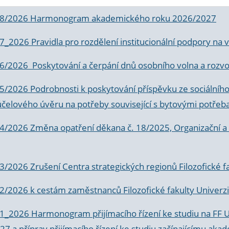
 8/2026 Harmonogram akademického roku 2026/2027
 7_2026 Pravidla pro rozdělení institucionální podpory n
6/2026 Poskytování a čerpání dnů osobního volna a rozvoje
 5/2026 Podrobnosti k poskytování příspěvku ze sociálníh
účelového úvěru na potřeby související s bytovými potřeb
 4/2026 Změna opatření děkana č. 18/2025, Organizační a p
3/2026 Zrušení Centra strategických regionů Filozofické f
 2/2026 k
cestám zaměstnanců Filozofické fakulty Univerzi
 1_2026 Harmonogram přijímacího řízení ke studiu na FF 
7 a příprav přijímacího řízení ke studiu začínajícímu 