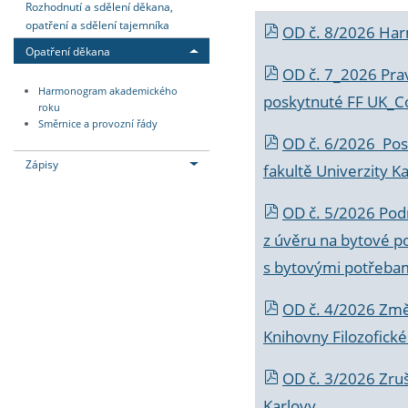
Rozhodnutí a sdělení děkana,
opatření a sdělení tajemníka
OD č. 8/2026 Ha
Opatření děkana
OD č. 7_2026 Prav
Harmonogram akademického
poskytnuté FF UK_C
roku
Směrnice a provozní řády
OD č. 6/2026 Posk
Zápisy
fakultě Univerzity K
OD č. 5/2026 Podr
z úvěru na bytové po
s bytovými potřebam
OD č. 4/2026 Změ
Knihovny Filozofické
OD č. 3/2026 Zruš
Karlovy