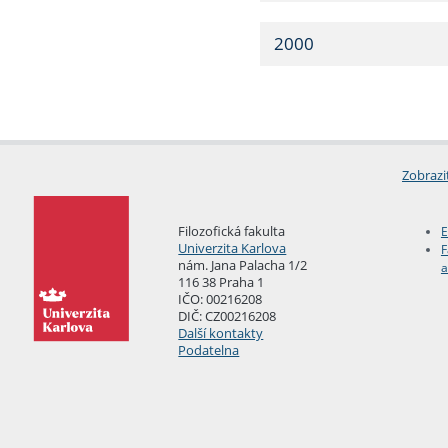
2000
Zobrazi
Filozofická fakulta
E
Univerzita Karlova
F
nám. Jana Palacha 1/2
a
116 38 Praha 1
IČO: 00216208
DIČ: CZ00216208
Další kontakty
Podatelna