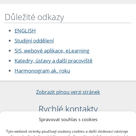
Důležité odkazy
ENGLISH
Studijní oddělení
SIS, webové aplikace, eLearning
Katedry, ústavy a další pracoviště
Harmonogram ak. roku
Zobrazit plnou verzi stránek
Rychlé kontakty
Spravovat souhlas s cookies
Filozofická fakulta
Univerzita Karlova
Tyto webové stránky používají soubory cookies a další sledovací nástroje
nám. Jana Palacha 1/2