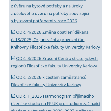
z úvěru na bytové potřeby a na úroky
z účelového úvěru na potřeby související
s bytovými potřebami v roce 2026
OD č. 4/2026 Změna opatření děkana
č. 18/2025, Organizační a provozní řád
Knihovny Filozofické fakulty Univerzity Karlovy
OD č. 3/2026 Zrušení Centra strategických
regionů Filozofické fakulty Univerzity Karlovy
OD č. 2/2026 k
cestám zaměstnanců
Filozofické fakulty Univerzity Karlovy
OD č. 1_2026 Harmonogram přijímacího
řízení ke studiu na FF UK pro studium začínající
akademickým rokem 2026_2027 a příprav