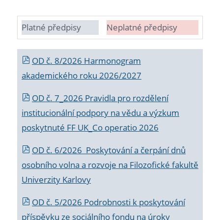
Platné předpisy
Neplatné předpisy
OD č. 8/2026 Harmonogram
akademického roku 2026/2027
OD č. 7_2026 Pravidla pro rozdělení
institucionální podpory na vědu a výzkum
poskytnuté FF UK_Co operatio 2026
OD č. 6/2026 Poskytování a čerpání dnů
osobního volna a rozvoje na Filozofické fakultě
Univerzity Karlovy
OD č. 5/2026 Podrobnosti k poskytování
příspěvku ze sociálního fondu na úroky