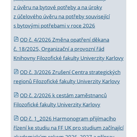
z úvěru na bytové potřeby a na úroky
z účelového úvěru na potřeby související
s bytovými potřebami v roce 2026
OD č. 4/2026 Změna opatření děkana
č. 18/2025, Organizační a provozní řád
Knihovny Filozofické fakulty Univerzity Karlovy
OD č. 3/2026 Zrušení Centra strategických
regionů Filozofické fakulty Univerzity Karlovy
OD č. 2/2026 k
cestám zaměstnanců
Filozofické fakulty Univerzity Karlovy
OD č. 1_2026 Harmonogram přijímacího
řízení ke studiu na FF UK pro studium začínající
akademickým rokem 2026_2027 a příprav