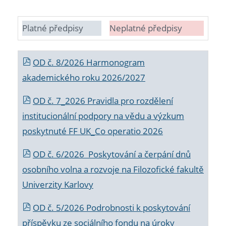
Platné předpisy
Neplatné předpisy
OD č. 8/2026 Harmonogram
akademického roku 2026/2027
OD č. 7_2026 Pravidla pro rozdělení
institucionální podpory na vědu a výzkum
poskytnuté FF UK_Co operatio 2026
OD č. 6/2026 Poskytování a čerpání dnů
osobního volna a rozvoje na Filozofické fakultě
Univerzity Karlovy
OD č. 5/2026 Podrobnosti k poskytování
příspěvku ze sociálního fondu na úroky