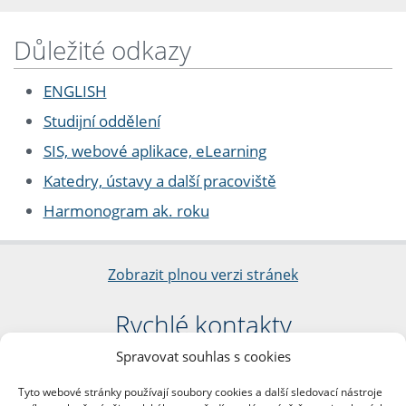
Důležité odkazy
ENGLISH
Studijní oddělení
SIS, webové aplikace, eLearning
Katedry, ústavy a další pracoviště
Harmonogram ak. roku
Zobrazit plnou verzi stránek
Rychlé kontakty
Spravovat souhlas s cookies
Filozofická fakulta
Univerzita Karlova
Tyto webové stránky používají soubory cookies a další sledovací nástroje
nám. Jana Palacha 1/2