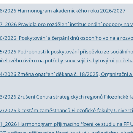
 8/2026 Harmonogram akademického roku 2026/2027
 7_2026 Pravidla pro rozdělení institucionální podpory n
6/2026 Poskytování a čerpání dnů osobního volna a rozvoje
 5/2026 Podrobnosti k poskytování příspěvku ze sociálníh
účelového úvěru na potřeby související s bytovými potřeb
 4/2026 Změna opatření děkana č. 18/2025, Organizační a p
3/2026 Zrušení Centra strategických regionů Filozofické f
 2/2026 k
cestám zaměstnanců Filozofické fakulty Univerzi
 1_2026 Harmonogram přijímacího řízení ke studiu na FF 
7 a příprav přijímacího řízení ke studiu začínajícímu 