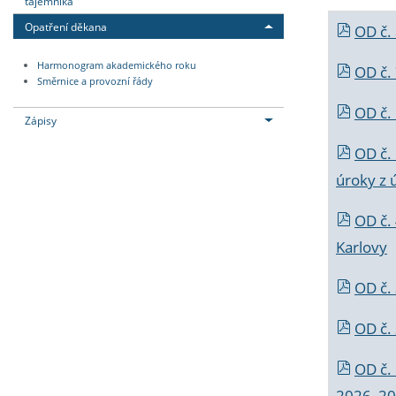
tajemníka
Opatření děkana
OD č.
Harmonogram akademického roku
OD č.
Směrnice a provozní řády
OD č. 
Zápisy
OD č.
úroky z 
OD č.
Karlovy
OD č. 
OD č.
OD č.
2026_202