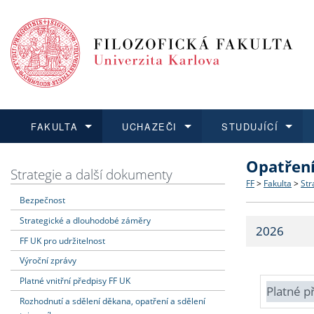
FAKULTA
UCHAZEČI
STUDUJÍCÍ
Opatřen
FAKULTA
UCHAZEČI
STUDUJÍCÍ
VĚDA A VÝZKUM
ZAHRANIČÍ
Struktura a
Co studova
Bakalářsk
O vědě a 
Aktuální n
Strategie a další dokumenty
FF
>
Fakulta
>
Str
Bezpečnost
Dozvědět se více
Podat přihlášku
Dozvědět se více
Dozvědět se více
Dozvědět se více
Strategie 
Učitelské 
Doktorské
Akademické
Vyjíždějící
Strategické a dlouhodobé záměry
2026
Podpora a
Informace 
Rigorózní 
Granty a p
Přijíždějíc
FF UK pro udržitelnost
Výroční zprávy
Absolventi
Vyjíždějíc
Platné vnitřní předpisy FF UK
Platné p
Rozhodnutí a sdělení děkana, opatření a sdělení
Fakultní š