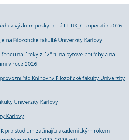
a vědu a výzkum poskytnuté FF UK_Co operatio 2026
 na Filozofické fakultě Univerzity Karlovy
o fondu na úroky z úvěru na bytové potřeby a na
ami v roce 2026
rovozní řád Knihovny Filozofické fakulty Univerzity
akulty Univerzity Karlovy
ty Karlovy
UK pro studium začínající akademickým rokem
akademickým rokem 2027_2028.pdf