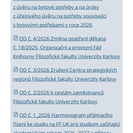
z úvěru na bytové potřeby a na úroky
z účelového úvěru na potřeby související
s bytovými potřebami v roce 2026
OD č. 4/2026 Změna opatření děkana
č. 18/2025, Organizační a provozní řád
Knihovny Filozofické fakulty Univerzity Karlovy
OD č. 3/2026 Zrušení Centra strategických
regionů Filozofické fakulty Univerzity Karlovy
OD č. 2/2026 k
cestám zaměstnanců
Filozofické fakulty Univerzity Karlovy
OD č. 1_2026 Harmonogram přijímacího
řízení ke studiu na FF UK pro studium začínající
akademickým rokem 2026_2027 a příprav