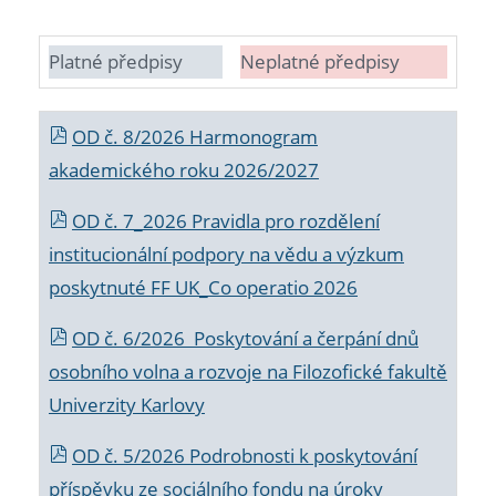
Platné předpisy
Neplatné předpisy
OD č. 8/2026 Harmonogram
akademického roku 2026/2027
OD č. 7_2026 Pravidla pro rozdělení
institucionální podpory na vědu a výzkum
poskytnuté FF UK_Co operatio 2026
OD č. 6/2026 Poskytování a čerpání dnů
osobního volna a rozvoje na Filozofické fakultě
Univerzity Karlovy
OD č. 5/2026 Podrobnosti k poskytování
příspěvku ze sociálního fondu na úroky