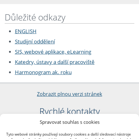
Důležité odkazy
ENGLISH
Studijní oddělení
SIS, webové aplikace, eLearning
Katedry, ústavy a další pracoviště
Harmonogram ak. roku
Zobrazit plnou verzi stránek
Rychlé kontakty
Spravovat souhlas s cookies
Filozofická fakulta
Univerzita Karlova
Tyto webové stránky používají soubory cookies a další sledovací nástroje
nám. Jana Palacha 1/2