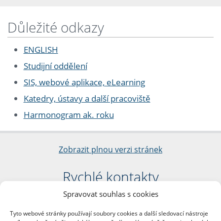
Důležité odkazy
ENGLISH
Studijní oddělení
SIS, webové aplikace, eLearning
Katedry, ústavy a další pracoviště
Harmonogram ak. roku
Zobrazit plnou verzi stránek
Rychlé kontakty
Spravovat souhlas s cookies
Filozofická fakulta
Univerzita Karlova
Tyto webové stránky používají soubory cookies a další sledovací nástroje
nám. Jana Palacha 1/2