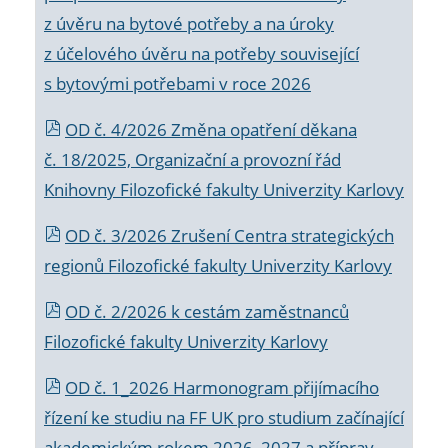
z úvěru na bytové potřeby a na úroky
z účelového úvěru na potřeby související
s bytovými potřebami v roce 2026
OD č. 4/2026 Změna opatření děkana
č. 18/2025, Organizační a provozní řád
Knihovny Filozofické fakulty Univerzity Karlovy
OD č. 3/2026 Zrušení Centra strategických
regionů Filozofické fakulty Univerzity Karlovy
OD č. 2/2026 k
cestám zaměstnanců
Filozofické fakulty Univerzity Karlovy
OD č. 1_2026 Harmonogram přijímacího
řízení ke studiu na FF UK pro studium začínající
akademickým rokem 2026_2027 a příprav