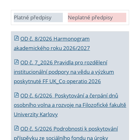
Platné předpisy
Neplatné předpisy
OD č. 8/2026 Harmonogram
akademického roku 2026/2027
OD č. 7_2026 Pravidla pro rozdělení
institucionální podpory na vědu a výzkum
poskytnuté FF UK_Co operatio 2026
OD č. 6/2026 Poskytování a čerpání dnů
osobního volna a rozvoje na Filozofické fakultě
Univerzity Karlovy
OD č. 5/2026 Podrobnosti k poskytování
příspěvku ze sociálního fondu na úroky