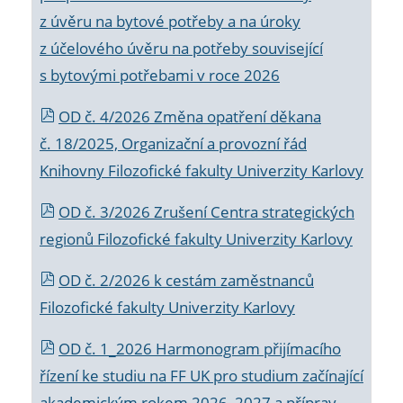
z úvěru na bytové potřeby a na úroky
z účelového úvěru na potřeby související
s bytovými potřebami v roce 2026
OD č. 4/2026 Změna opatření děkana
č. 18/2025, Organizační a provozní řád
Knihovny Filozofické fakulty Univerzity Karlovy
OD č. 3/2026 Zrušení Centra strategických
regionů Filozofické fakulty Univerzity Karlovy
OD č. 2/2026 k
cestám zaměstnanců
Filozofické fakulty Univerzity Karlovy
OD č. 1_2026 Harmonogram přijímacího
řízení ke studiu na FF UK pro studium začínající
akademickým rokem 2026_2027 a příprav