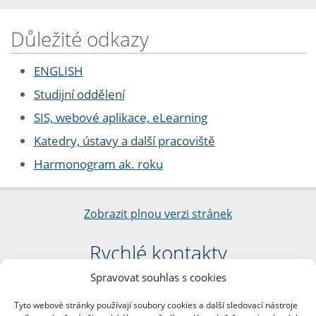
Důležité odkazy
ENGLISH
Studijní oddělení
SIS, webové aplikace, eLearning
Katedry, ústavy a další pracoviště
Harmonogram ak. roku
Zobrazit plnou verzi stránek
Rychlé kontakty
Spravovat souhlas s cookies
Filozofická fakulta
Univerzita Karlova
Tyto webové stránky používají soubory cookies a další sledovací nástroje
nám. Jana Palacha 1/2