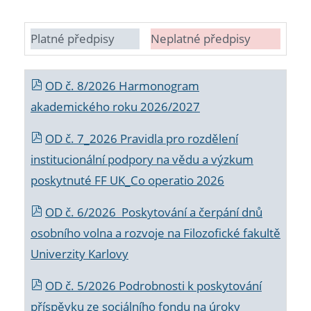
Platné předpisy
Neplatné předpisy
OD č. 8/2026 Harmonogram
akademického roku 2026/2027
OD č. 7_2026 Pravidla pro rozdělení
institucionální podpory na vědu a výzkum
poskytnuté FF UK_Co operatio 2026
OD č. 6/2026 Poskytování a čerpání dnů
osobního volna a rozvoje na Filozofické fakultě
Univerzity Karlovy
OD č. 5/2026 Podrobnosti k poskytování
příspěvku ze sociálního fondu na úroky