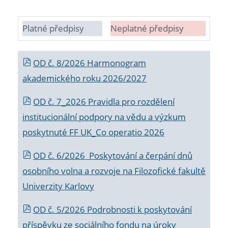
Platné předpisy
Neplatné předpisy
OD č. 8/2026 Harmonogram
akademického roku 2026/2027
OD č. 7_2026 Pravidla pro rozdělení
institucionální podpory na vědu a výzkum
poskytnuté FF UK_Co operatio 2026
OD č. 6/2026 Poskytování a čerpání dnů
osobního volna a rozvoje na Filozofické fakultě
Univerzity Karlovy
OD č. 5/2026 Podrobnosti k poskytování
příspěvku ze sociálního fondu na úroky