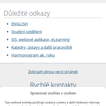
Důležité odkazy
ENGLISH
Studijní oddělení
SIS, webové aplikace, eLearning
Katedry, ústavy a další pracoviště
Harmonogram ak. roku
Zobrazit plnou verzi stránek
Rychlé kontakty
Spravovat souhlas s cookies
Filozofická fakulta
Univerzita Karlova
Tyto webové stránky používají soubory cookies a další sledovací nástroje
nám. Jana Palacha 1/2