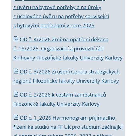
z úvěru na bytové potřeby a na úroky
z účelového úvěru na potřeby související
s bytovými potřebami v roce 2026
OD č. 4/2026 Změna opatření děkana
č. 18/2025, Organizační a provozní řád
Knihovny Filozofické fakulty Univerzity Karlovy
OD č. 3/2026 Zrušení Centra strategických
regionů Filozofické fakulty Univerzity Karlovy
OD č. 2/2026 k
cestám zaměstnanců
Filozofické fakulty Univerzity Karlovy
OD č. 1_2026 Harmonogram přijímacího
řízení ke studiu na FF UK pro studium začínající
akademickým rokem 2026_2027 a příprav