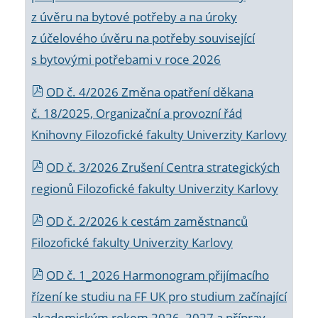
z úvěru na bytové potřeby a na úroky
z účelového úvěru na potřeby související
s bytovými potřebami v roce 2026
OD č. 4/2026 Změna opatření děkana
č. 18/2025, Organizační a provozní řád
Knihovny Filozofické fakulty Univerzity Karlovy
OD č. 3/2026 Zrušení Centra strategických
regionů Filozofické fakulty Univerzity Karlovy
OD č. 2/2026 k
cestám zaměstnanců
Filozofické fakulty Univerzity Karlovy
OD č. 1_2026 Harmonogram přijímacího
řízení ke studiu na FF UK pro studium začínající
akademickým rokem 2026_2027 a příprav