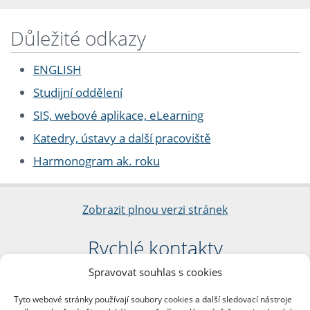
Důležité odkazy
ENGLISH
Studijní oddělení
SIS, webové aplikace, eLearning
Katedry, ústavy a další pracoviště
Harmonogram ak. roku
Zobrazit plnou verzi stránek
Rychlé kontakty
Spravovat souhlas s cookies
Filozofická fakulta
Univerzita Karlova
Tyto webové stránky používají soubory cookies a další sledovací nástroje
nám. Jana Palacha 1/2