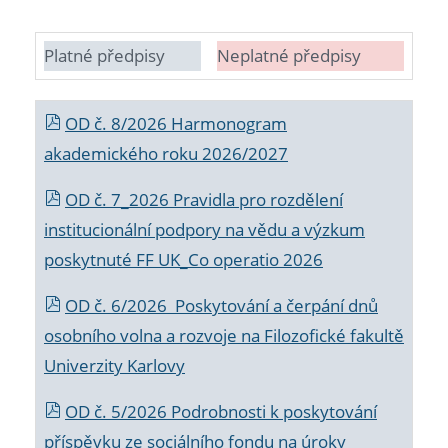
Platné předpisy
Neplatné předpisy
OD č. 8/2026 Harmonogram
akademického roku 2026/2027
OD č. 7_2026 Pravidla pro rozdělení
institucionální podpory na vědu a výzkum
poskytnuté FF UK_Co operatio 2026
OD č. 6/2026 Poskytování a čerpání dnů
osobního volna a rozvoje na Filozofické fakultě
Univerzity Karlovy
OD č. 5/2026 Podrobnosti k poskytování
příspěvku ze sociálního fondu na úroky