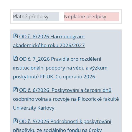
Platné předpisy
Neplatné předpisy
OD č. 8/2026 Harmonogram
akademického roku 2026/2027
OD č. 7_2026 Pravidla pro rozdělení
institucionální podpory na vědu a výzkum
poskytnuté FF UK_Co operatio 2026
OD č. 6/2026 Poskytování a čerpání dnů
osobního volna a rozvoje na Filozofické fakultě
Univerzity Karlovy
OD č. 5/2026 Podrobnosti k poskytování
příspěvku ze sociálního fondu na úroky