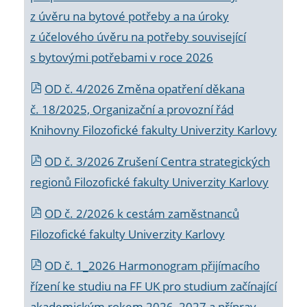
z úvěru na bytové potřeby a na úroky
z účelového úvěru na potřeby související
s bytovými potřebami v roce 2026
OD č. 4/2026 Změna opatření děkana
č. 18/2025, Organizační a provozní řád
Knihovny Filozofické fakulty Univerzity Karlovy
OD č. 3/2026 Zrušení Centra strategických
regionů Filozofické fakulty Univerzity Karlovy
OD č. 2/2026 k
cestám zaměstnanců
Filozofické fakulty Univerzity Karlovy
OD č. 1_2026 Harmonogram přijímacího
řízení ke studiu na FF UK pro studium začínající
akademickým rokem 2026_2027 a příprav