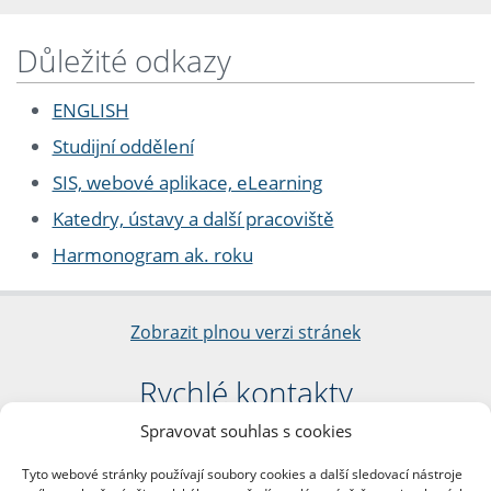
Důležité odkazy
ENGLISH
Studijní oddělení
SIS, webové aplikace, eLearning
Katedry, ústavy a další pracoviště
Harmonogram ak. roku
Zobrazit plnou verzi stránek
Rychlé kontakty
Spravovat souhlas s cookies
Filozofická fakulta
Univerzita Karlova
Tyto webové stránky používají soubory cookies a další sledovací nástroje
nám. Jana Palacha 1/2