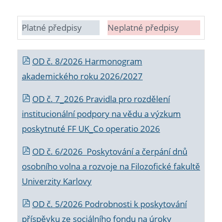
Platné předpisy
Neplatné předpisy
OD č. 8/2026 Harmonogram
akademického roku 2026/2027
OD č. 7_2026 Pravidla pro rozdělení
institucionální podpory na vědu a výzkum
poskytnuté FF UK_Co operatio 2026
OD č. 6/2026 Poskytování a čerpání dnů
osobního volna a rozvoje na Filozofické fakultě
Univerzity Karlovy
OD č. 5/2026 Podrobnosti k poskytování
příspěvku ze sociálního fondu na úroky