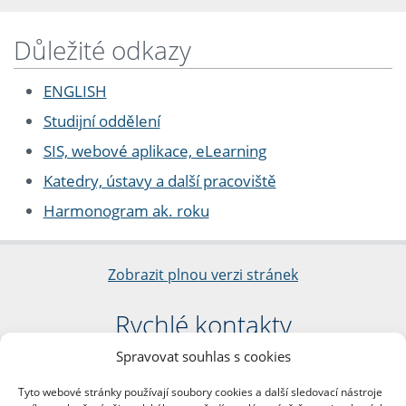
Důležité odkazy
ENGLISH
Studijní oddělení
SIS, webové aplikace, eLearning
Katedry, ústavy a další pracoviště
Harmonogram ak. roku
Zobrazit plnou verzi stránek
Rychlé kontakty
Spravovat souhlas s cookies
Filozofická fakulta
Univerzita Karlova
Tyto webové stránky používají soubory cookies a další sledovací nástroje
nám. Jana Palacha 1/2