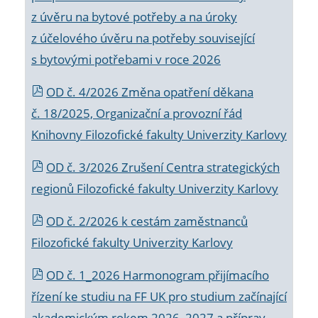
z úvěru na bytové potřeby a na úroky
z účelového úvěru na potřeby související
s bytovými potřebami v roce 2026
OD č. 4/2026 Změna opatření děkana
č. 18/2025, Organizační a provozní řád
Knihovny Filozofické fakulty Univerzity Karlovy
OD č. 3/2026 Zrušení Centra strategických
regionů Filozofické fakulty Univerzity Karlovy
OD č. 2/2026 k
cestám zaměstnanců
Filozofické fakulty Univerzity Karlovy
OD č. 1_2026 Harmonogram přijímacího
řízení ke studiu na FF UK pro studium začínající
akademickým rokem 2026_2027 a příprav