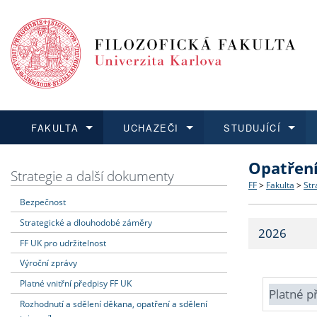
FAKULTA
UCHAZEČI
STUDUJÍCÍ
Opatřen
FAKULTA
UCHAZEČI
STUDUJÍCÍ
VĚDA A VÝZKUM
ZAHRANIČÍ
Struktura a
Co studova
Bakalářsk
O vědě a 
Aktuální n
Strategie a další dokumenty
FF
>
Fakulta
>
Str
Bezpečnost
Dozvědět se více
Podat přihlášku
Dozvědět se více
Dozvědět se více
Dozvědět se více
Strategie 
Učitelské 
Doktorské
Akademické
Vyjíždějící
Strategické a dlouhodobé záměry
2026
Podpora a
Informace 
Rigorózní 
Granty a p
Přijíždějíc
FF UK pro udržitelnost
Výroční zprávy
Absolventi
Vyjíždějíc
Platné vnitřní předpisy FF UK
Platné p
Rozhodnutí a sdělení děkana, opatření a sdělení
Fakultní š