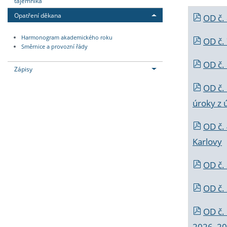
tajemníka
Opatření děkana
OD č.
Harmonogram akademického roku
OD č.
Směrnice a provozní řády
OD č. 
Zápisy
OD č.
úroky z 
OD č.
Karlovy
OD č. 
OD č.
OD č.
2026_202