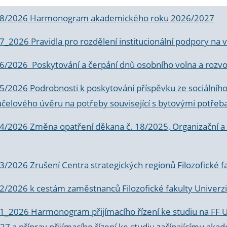
 8/2026 Harmonogram akademického roku 2026/2027
 7_2026 Pravidla pro rozdělení institucionální podpory n
6/2026 Poskytování a čerpání dnů osobního volna a rozvoje
 5/2026 Podrobnosti k poskytování příspěvku ze sociálníh
účelového úvěru na potřeby související s bytovými potřeb
 4/2026 Změna opatření děkana č. 18/2025, Organizační a p
3/2026 Zrušení Centra strategických regionů Filozofické f
 2/2026 k
cestám zaměstnanců Filozofické fakulty Univerzi
 1_2026 Harmonogram přijímacího řízení ke studiu na FF 
7 a příprav přijímacího řízení ke studiu začínajícímu 