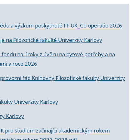
a vědu a výzkum poskytnuté FF UK_Co operatio 2026
 na Filozofické fakultě Univerzity Karlovy
o fondu na úroky z úvěru na bytové potřeby a na
ami v roce 2026
rovozní řád Knihovny Filozofické fakulty Univerzity
akulty Univerzity Karlovy
ty Karlovy
UK pro studium začínající akademickým rokem
akademickým rokem 2027_2028.pdf