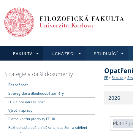
FAKULTA
UCHAZEČI
STUDUJÍCÍ
Opatřen
FAKULTA
UCHAZEČI
STUDUJÍCÍ
VĚDA A VÝZKUM
ZAHRANIČÍ
Struktura a
Co studova
Bakalářsk
O vědě a 
Aktuální n
Strategie a další dokumenty
FF
>
Fakulta
>
Str
Bezpečnost
Dozvědět se více
Podat přihlášku
Dozvědět se více
Dozvědět se více
Dozvědět se více
Strategie 
Učitelské 
Doktorské
Akademické
Vyjíždějící
Strategické a dlouhodobé záměry
2026
Podpora a
Informace 
Rigorózní 
Granty a p
Přijíždějíc
FF UK pro udržitelnost
Výroční zprávy
Absolventi
Vyjíždějíc
Platné vnitřní předpisy FF UK
Platné p
Rozhodnutí a sdělení děkana, opatření a sdělení
Fakultní š