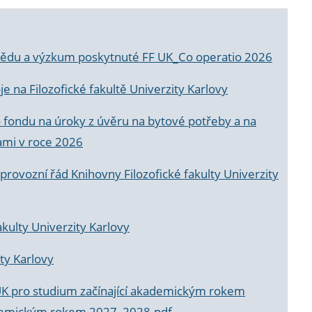
a vědu a výzkum poskytnuté FF UK_Co operatio 2026
 na Filozofické fakultě Univerzity Karlovy
o fondu na úroky z úvěru na bytové potřeby a na
ami v roce 2026
rovozní řád Knihovny Filozofické fakulty Univerzity
akulty Univerzity Karlovy
ty Karlovy
UK pro studium začínající akademickým rokem
akademickým rokem 2027_2028.pdf