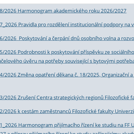
 8/2026 Harmonogram akademického roku 2026/2027
 7_2026 Pravidla pro rozdělení institucionální podpory n
6/2026 Poskytování a čerpání dnů osobního volna a rozvoje
 5/2026 Podrobnosti k poskytování příspěvku ze sociálníh
účelového úvěru na potřeby související s bytovými potřeb
 4/2026 Změna opatření děkana č. 18/2025, Organizační a p
3/2026 Zrušení Centra strategických regionů Filozofické f
 2/2026 k
cestám zaměstnanců Filozofické fakulty Univerzi
 1_2026 Harmonogram přijímacího řízení ke studiu na FF 
7 a příprav přijímacího řízení ke studiu začínajícímu 