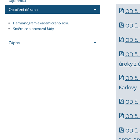
tajemníka
Opatření děkana
OD č.
Harmonogram akademického roku
OD č.
Směrnice a provozní řády
OD č. 
Zápisy
OD č.
úroky z 
OD č.
Karlovy
OD č. 
OD č.
OD č.
2026_202