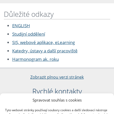
Důležité odkazy
ENGLISH
Studijní oddělení
SIS, webové aplikace, eLearning
Katedry, ústavy a další pracoviště
Harmonogram ak. roku
Zobrazit plnou verzi stránek
Rychlé kontakty
Spravovat souhlas s cookies
Filozofická fakulta
Univerzita Karlova
Tyto webové stránky používají soubory cookies a další sledovací nástroje
nám. Jana Palacha 1/2