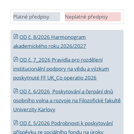
Platné předpisy
Neplatné předpisy
OD č. 8/2026 Harmonogram
akademického roku 2026/2027
OD č. 7_2026 Pravidla pro rozdělení
institucionální podpory na vědu a výzkum
poskytnuté FF UK_Co operatio 2026
OD č. 6/2026 Poskytování a čerpání dnů
osobního volna a rozvoje na Filozofické fakultě
Univerzity Karlovy
OD č. 5/2026 Podrobnosti k poskytování
příspěvku ze sociálního fondu na úroky