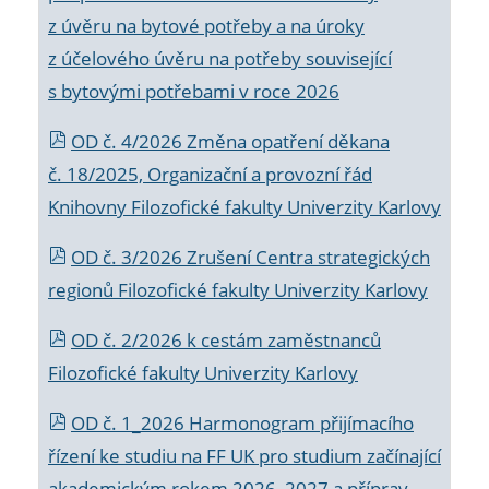
z úvěru na bytové potřeby a na úroky
z účelového úvěru na potřeby související
s bytovými potřebami v roce 2026
OD č. 4/2026 Změna opatření děkana
č. 18/2025, Organizační a provozní řád
Knihovny Filozofické fakulty Univerzity Karlovy
OD č. 3/2026 Zrušení Centra strategických
regionů Filozofické fakulty Univerzity Karlovy
OD č. 2/2026 k
cestám zaměstnanců
Filozofické fakulty Univerzity Karlovy
OD č. 1_2026 Harmonogram přijímacího
řízení ke studiu na FF UK pro studium začínající
akademickým rokem 2026_2027 a příprav