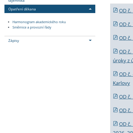
tajemníka
Opatření děkana
OD č.
Harmonogram akademického roku
OD č.
Směrnice a provozní řády
OD č. 
Zápisy
OD č.
úroky z 
OD č.
Karlovy
OD č. 
OD č.
OD č.
2026_202