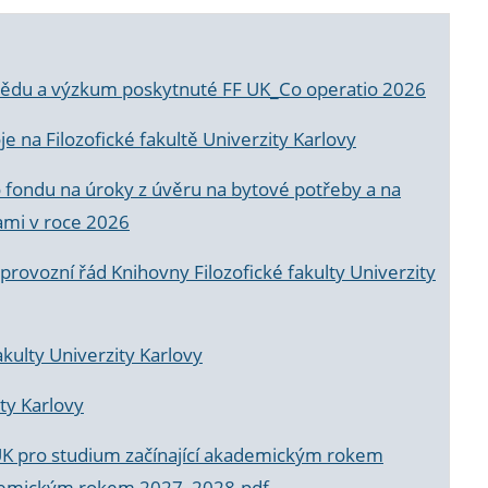
a vědu a výzkum poskytnuté FF UK_Co operatio 2026
 na Filozofické fakultě Univerzity Karlovy
o fondu na úroky z úvěru na bytové potřeby a na
ami v roce 2026
rovozní řád Knihovny Filozofické fakulty Univerzity
akulty Univerzity Karlovy
ty Karlovy
UK pro studium začínající akademickým rokem
akademickým rokem 2027_2028.pdf