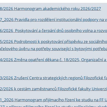
 8/2026 Harmonogram akademického roku 2026/2027
 7_2026 Pravidla pro rozdělení institucionální podpory n
6/2026 Poskytování a čerpání dnů osobního volna a rozvoje
 5/2026 Podrobnosti k poskytování příspěvku ze sociálníh
účelového úvěru na potřeby související s bytovými potřeb
 4/2026 Změna opatření děkana č. 18/2025, Organizační a p
3/2026 Zrušení Centra strategických regionů Filozofické f
 2/2026 k
cestám zaměstnanců Filozofické fakulty Univerzi
 1_2026 Harmonogram přijímacího řízení ke studiu na FF 
7 a příprav přijímacího řízení ke studiu začínajícímu 