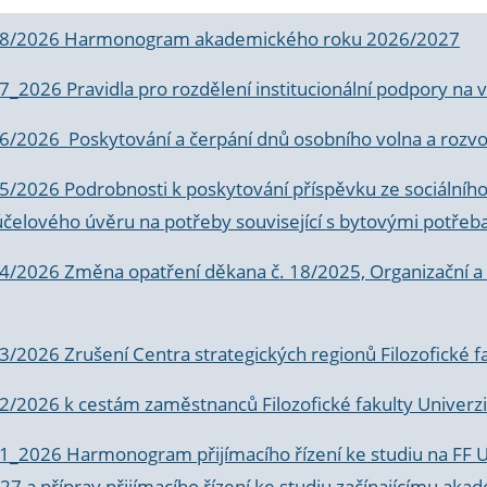
 8/2026 Harmonogram akademického roku 2026/2027
 7_2026 Pravidla pro rozdělení institucionální podpory n
6/2026 Poskytování a čerpání dnů osobního volna a rozvoje
 5/2026 Podrobnosti k poskytování příspěvku ze sociálníh
účelového úvěru na potřeby související s bytovými potřeb
 4/2026 Změna opatření děkana č. 18/2025, Organizační a p
3/2026 Zrušení Centra strategických regionů Filozofické f
 2/2026 k
cestám zaměstnanců Filozofické fakulty Univerzi
 1_2026 Harmonogram přijímacího řízení ke studiu na FF 
7 a příprav přijímacího řízení ke studiu začínajícímu 