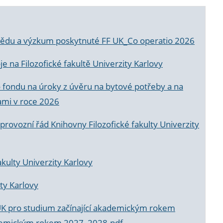
a vědu a výzkum poskytnuté FF UK_Co operatio 2026
 na Filozofické fakultě Univerzity Karlovy
o fondu na úroky z úvěru na bytové potřeby a na
ami v roce 2026
rovozní řád Knihovny Filozofické fakulty Univerzity
akulty Univerzity Karlovy
ty Karlovy
UK pro studium začínající akademickým rokem
akademickým rokem 2027_2028.pdf