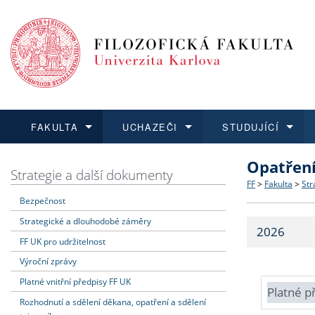
FAKULTA
UCHAZEČI
STUDUJÍCÍ
Opatřen
FAKULTA
UCHAZEČI
STUDUJÍCÍ
VĚDA A VÝZKUM
ZAHRANIČÍ
Struktura a
Co studova
Bakalářsk
O vědě a 
Aktuální n
Strategie a další dokumenty
FF
>
Fakulta
>
Str
Bezpečnost
Dozvědět se více
Podat přihlášku
Dozvědět se více
Dozvědět se více
Dozvědět se více
Strategie 
Učitelské 
Doktorské
Akademické
Vyjíždějící
Strategické a dlouhodobé záměry
2026
Podpora a
Informace 
Rigorózní 
Granty a p
Přijíždějíc
FF UK pro udržitelnost
Výroční zprávy
Absolventi
Vyjíždějíc
Platné vnitřní předpisy FF UK
Platné p
Rozhodnutí a sdělení děkana, opatření a sdělení
Fakultní š