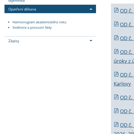
tajemníka
Opatření děkana
OD č.
Harmonogram akademického roku
OD č.
Směrnice a provozní řády
OD č. 
Zápisy
OD č.
úroky z 
OD č.
Karlovy
OD č. 
OD č.
OD č.
2026_202