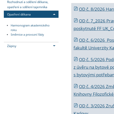
Rozhodnutí a sdělení děkana,
opatření a sdělení tajemníka
OD č. 8/2026 Ha
Opatření děkana
OD č. 7_2026 Prav
Harmonogram akademického
poskytnuté FF UK_C
roku
Směrnice a provozní řády
OD č. 6/2026 Posk
Zápisy
fakultě Univerzity K
OD č. 5/2026 Podr
z úvěru na bytové po
s bytovými potřebam
OD č. 4/2026 Změ
Knihovny Filozofické
OD č. 3/2026 Zruš
Karlovy