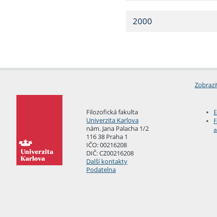
2000
Zobrazi
Filozofická fakulta
E
Univerzita Karlova
F
nám. Jana Palacha 1/2
a
116 38 Praha 1
IČO: 00216208
DIČ: CZ00216208
Další kontakty
Podatelna