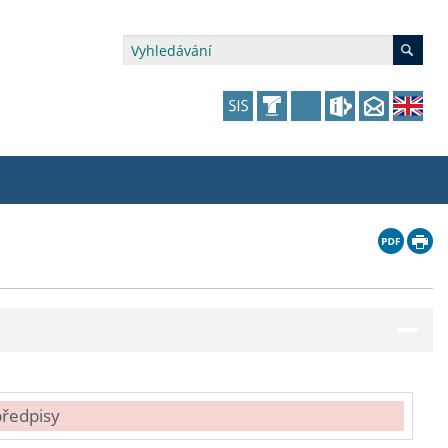
édia a veřejnost
 dalšího vzdělávání
 dalšího vzdělávání
fer & Impact Office
dějící zaměstnanci
vna
amy s mikrocertifikátem
jící se specifickými potřebami
ké ceny a fondy
akultní financování výjezdů
p fakulty
zita třetího věku
a a benefity pro studující
kace
and Central European Studies
ová řízení
předpisy
atelství FF UK