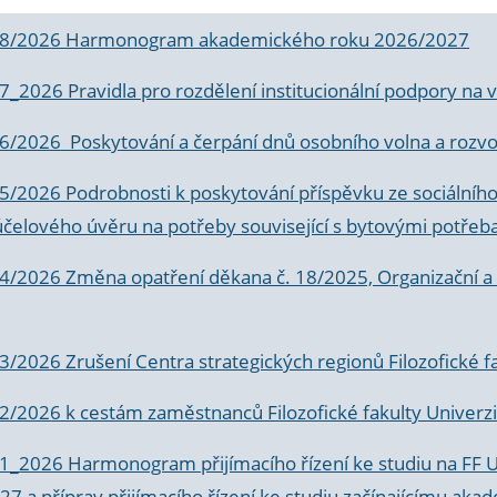
 8/2026 Harmonogram akademického roku 2026/2027
 7_2026 Pravidla pro rozdělení institucionální podpory n
6/2026 Poskytování a čerpání dnů osobního volna a rozvoje
 5/2026 Podrobnosti k poskytování příspěvku ze sociálníh
účelového úvěru na potřeby související s bytovými potřeb
 4/2026 Změna opatření děkana č. 18/2025, Organizační a p
3/2026 Zrušení Centra strategických regionů Filozofické f
 2/2026 k
cestám zaměstnanců Filozofické fakulty Univerzi
 1_2026 Harmonogram přijímacího řízení ke studiu na FF 
7 a příprav přijímacího řízení ke studiu začínajícímu 