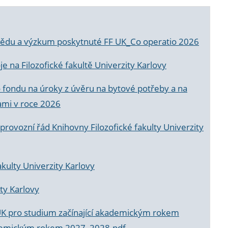
a vědu a výzkum poskytnuté FF UK_Co operatio 2026
 na Filozofické fakultě Univerzity Karlovy
o fondu na úroky z úvěru na bytové potřeby a na
ami v roce 2026
rovozní řád Knihovny Filozofické fakulty Univerzity
akulty Univerzity Karlovy
ty Karlovy
UK pro studium začínající akademickým rokem
akademickým rokem 2027_2028.pdf