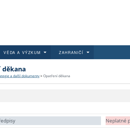
VĚDA A VÝZKUM
ZAHRANIČÍ
í děkana
 historie
t a jak se přihlásit
é a magisterské studium
výzkumu na FF UK
abídky a výběrová řízení
Pro m
Kurzy
Kurzy
Trans
Přijíž
ategie a další dokumenty
>
Opatření děkana
a další dokumenty
studijní programy
 studium
 kvalifikace
 studenti
Kniho
Progr
Studu
Vědec
Mimof
 benefity pro zaměstnance
k průběhu přijímacího řízení
řízení
rojekty
í studenti
E-sho
Univer
Podpor
Publi
East 
 fakulty
í zaměstnanci
Výběr
ředpisy
Neplatné 
koly FF UK
Vydav