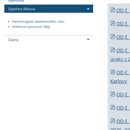
tajemníka
Opatření děkana
OD č.
Harmonogram akademického roku
OD č.
Směrnice a provozní řády
OD č. 
Zápisy
OD č.
úroky z 
OD č.
Karlovy
OD č. 
OD č.
OD č.
2026_202