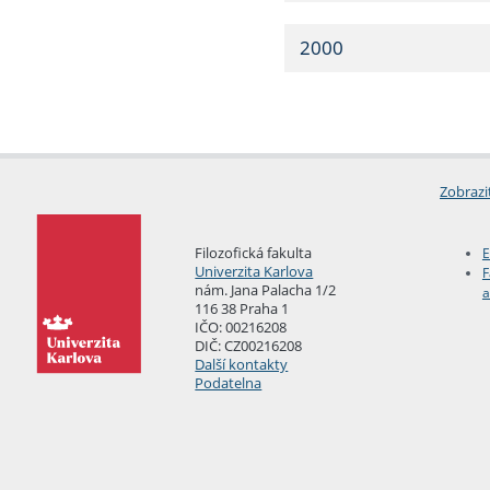
2000
Zobrazi
Filozofická fakulta
E
Univerzita Karlova
F
nám. Jana Palacha 1/2
a
116 38 Praha 1
IČO: 00216208
DIČ: CZ00216208
Další kontakty
Podatelna