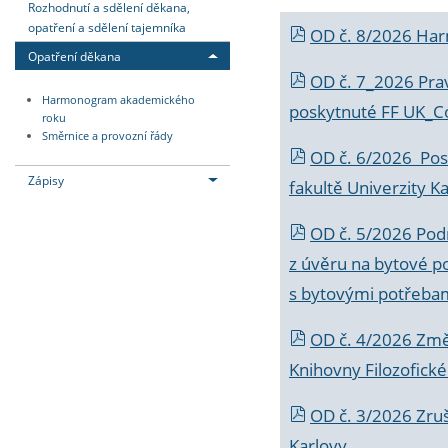
Rozhodnutí a sdělení děkana,
opatření a sdělení tajemníka
OD č. 8/2026 Ha
Opatření děkana
OD č. 7_2026 Prav
Harmonogram akademického
poskytnuté FF UK_C
roku
Směrnice a provozní řády
OD č. 6/2026 Posk
Zápisy
fakultě Univerzity K
OD č. 5/2026 Podr
z úvěru na bytové po
s bytovými potřebam
OD č. 4/2026 Změ
Knihovny Filozofické
OD č. 3/2026 Zruš
Karlovy