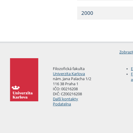
2000
Zobrazi
Filozofická fakulta
E
Univerzita Karlova
F
nám. Jana Palacha 1/2
a
116 38 Praha 1
IČO: 00216208
DIČ: CZ00216208
Další kontakty
Podatelna