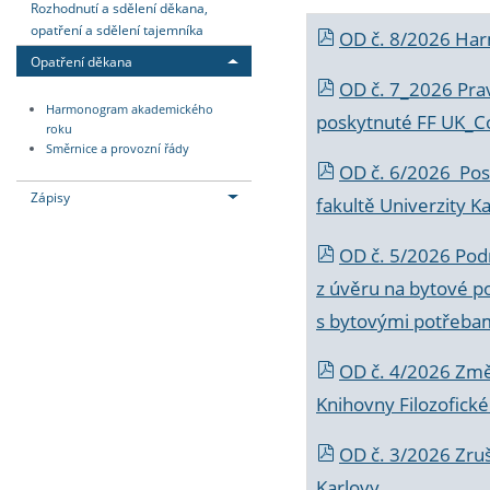
Rozhodnutí a sdělení děkana,
opatření a sdělení tajemníka
OD č. 8/2026 Ha
Opatření děkana
OD č. 7_2026 Prav
Harmonogram akademického
poskytnuté FF UK_C
roku
Směrnice a provozní řády
OD č. 6/2026 Posk
Zápisy
fakultě Univerzity K
OD č. 5/2026 Podr
z úvěru na bytové po
s bytovými potřebam
OD č. 4/2026 Změ
Knihovny Filozofické
OD č. 3/2026 Zruš
Karlovy