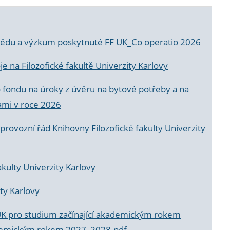
a vědu a výzkum poskytnuté FF UK_Co operatio 2026
 na Filozofické fakultě Univerzity Karlovy
o fondu na úroky z úvěru na bytové potřeby a na
ami v roce 2026
rovozní řád Knihovny Filozofické fakulty Univerzity
akulty Univerzity Karlovy
ty Karlovy
UK pro studium začínající akademickým rokem
akademickým rokem 2027_2028.pdf