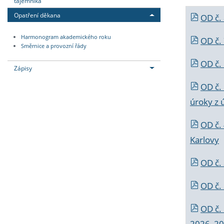
tajemníka
Opatření děkana
OD č.
Harmonogram akademického roku
OD č.
Směrnice a provozní řády
OD č. 
Zápisy
OD č.
úroky z 
OD č.
Karlovy
OD č. 
OD č.
OD č.
2026_202