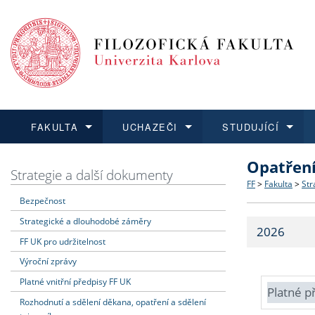
FAKULTA
UCHAZEČI
STUDUJÍCÍ
Opatřen
FAKULTA
UCHAZEČI
STUDUJÍCÍ
VĚDA A VÝZKUM
ZAHRANIČÍ
Struktura a
Co studova
Bakalářsk
O vědě a 
Aktuální n
Strategie a další dokumenty
FF
>
Fakulta
>
Str
Bezpečnost
Dozvědět se více
Podat přihlášku
Dozvědět se více
Dozvědět se více
Dozvědět se více
Strategie 
Učitelské 
Doktorské
Akademické
Vyjíždějící
Strategické a dlouhodobé záměry
2026
Podpora a
Informace 
Rigorózní 
Granty a p
Přijíždějíc
FF UK pro udržitelnost
Výroční zprávy
Absolventi
Vyjíždějíc
Platné vnitřní předpisy FF UK
Platné p
Rozhodnutí a sdělení děkana, opatření a sdělení
Fakultní š