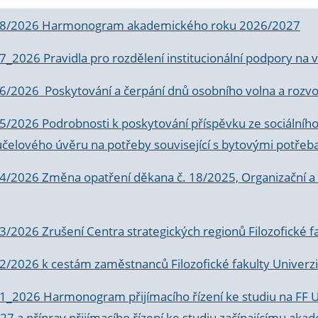
 8/2026 Harmonogram akademického roku 2026/2027
 7_2026 Pravidla pro rozdělení institucionální podpory n
6/2026 Poskytování a čerpání dnů osobního volna a rozvoje
 5/2026 Podrobnosti k poskytování příspěvku ze sociálníh
účelového úvěru na potřeby související s bytovými potřeb
 4/2026 Změna opatření děkana č. 18/2025, Organizační a p
3/2026 Zrušení Centra strategických regionů Filozofické f
 2/2026 k
cestám zaměstnanců Filozofické fakulty Univerzi
 1_2026 Harmonogram přijímacího řízení ke studiu na FF 
7 a příprav přijímacího řízení ke studiu začínajícímu 