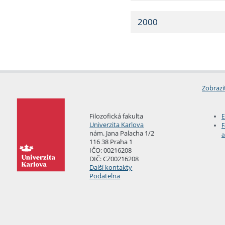
2000
Zobrazi
Filozofická fakulta
E
Univerzita Karlova
F
nám. Jana Palacha 1/2
a
116 38 Praha 1
IČO: 00216208
DIČ: CZ00216208
Další kontakty
Podatelna