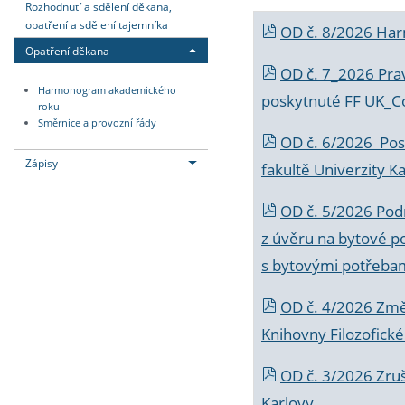
Rozhodnutí a sdělení děkana,
opatření a sdělení tajemníka
OD č. 8/2026 Ha
Opatření děkana
OD č. 7_2026 Prav
Harmonogram akademického
poskytnuté FF UK_C
roku
Směrnice a provozní řády
OD č. 6/2026 Posk
Zápisy
fakultě Univerzity K
OD č. 5/2026 Podr
z úvěru na bytové po
s bytovými potřebam
OD č. 4/2026 Změ
Knihovny Filozofické
OD č. 3/2026 Zruš
Karlovy