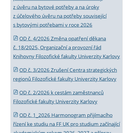
z úvěru na bytové potřeby a na úroky
z účelového úvěru na potřeby související
s bytovými potřebami v roce 2026
OD č. 4/2026 Změna opatření děkana
č. 18/2025, Organizační a provozní řád
Knihovny Filozofické fakulty Univerzity Karlovy
OD č. 3/2026 Zrušení Centra strategických
regionů Filozofické fakulty Univerzity Karlovy
OD č. 2/2026 k
cestám zaměstnanců
Filozofické fakulty Univerzity Karlovy
OD č. 1_2026 Harmonogram přijímacího
řízení ke studiu na FF UK pro studium začínající
akademickým rokem 2026_2027 a příprav