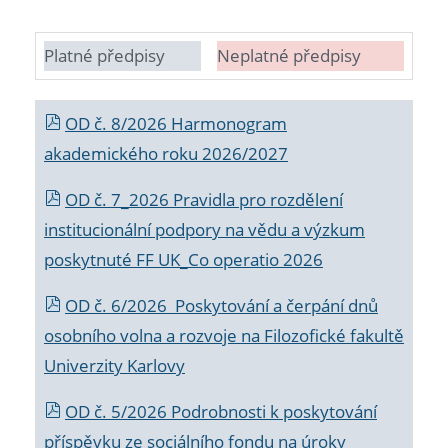
Platné předpisy
Neplatné předpisy
OD č. 8/2026 Harmonogram
akademického roku 2026/2027
OD č. 7_2026 Pravidla pro rozdělení
institucionální podpory na vědu a výzkum
poskytnuté FF UK_Co operatio 2026
OD č. 6/2026 Poskytování a čerpání dnů
osobního volna a rozvoje na Filozofické fakultě
Univerzity Karlovy
OD č. 5/2026 Podrobnosti k poskytování
příspěvku ze sociálního fondu na úroky