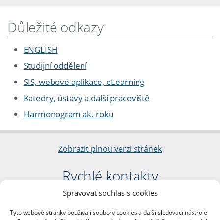
Důležité odkazy
ENGLISH
Studijní oddělení
SIS, webové aplikace, eLearning
Katedry, ústavy a další pracoviště
Harmonogram ak. roku
Zobrazit plnou verzi stránek
Rychlé kontakty
Spravovat souhlas s cookies
Filozofická fakulta
Univerzita Karlova
Tyto webové stránky používají soubory cookies a další sledovací nástroje
nám. Jana Palacha 1/2