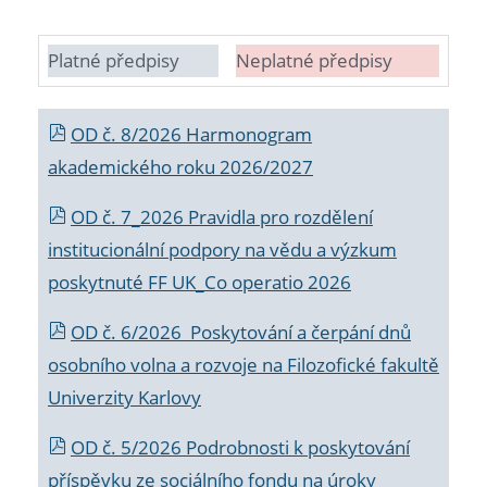
Platné předpisy
Neplatné předpisy
OD č. 8/2026 Harmonogram
akademického roku 2026/2027
OD č. 7_2026 Pravidla pro rozdělení
institucionální podpory na vědu a výzkum
poskytnuté FF UK_Co operatio 2026
OD č. 6/2026 Poskytování a čerpání dnů
osobního volna a rozvoje na Filozofické fakultě
Univerzity Karlovy
OD č. 5/2026 Podrobnosti k poskytování
příspěvku ze sociálního fondu na úroky