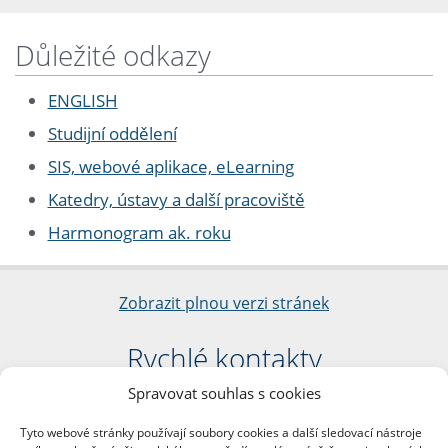
Důležité odkazy
ENGLISH
Studijní oddělení
SIS, webové aplikace, eLearning
Katedry, ústavy a další pracoviště
Harmonogram ak. roku
Zobrazit plnou verzi stránek
Rychlé kontakty
Spravovat souhlas s cookies
Filozofická fakulta
Univerzita Karlova
Tyto webové stránky používají soubory cookies a další sledovací nástroje
nám. Jana Palacha 1/2