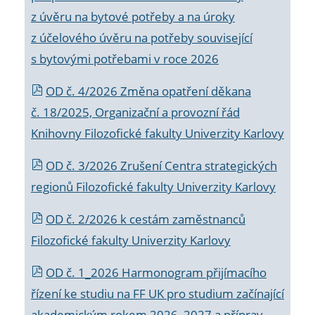
z úvěru na bytové potřeby a na úroky
z účelového úvěru na potřeby související
s bytovými potřebami v roce 2026
OD č. 4/2026 Změna opatření děkana
č. 18/2025, Organizační a provozní řád
Knihovny Filozofické fakulty Univerzity Karlovy
OD č. 3/2026 Zrušení Centra strategických
regionů Filozofické fakulty Univerzity Karlovy
OD č. 2/2026 k
cestám zaměstnanců
Filozofické fakulty Univerzity Karlovy
OD č. 1_2026 Harmonogram přijímacího
řízení ke studiu na FF UK pro studium začínající
akademickým rokem 2026_2027 a příprav