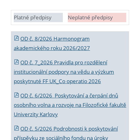
Platné předpisy
Neplatné předpisy
OD č. 8/2026 Harmonogram
akademického roku 2026/2027
OD č. 7_2026 Pravidla pro rozdělení
institucionální podpory na vědu a výzkum
poskytnuté FF UK_Co operatio 2026
OD č. 6/2026 Poskytování a čerpání dnů
osobního volna a rozvoje na Filozofické fakultě
Univerzity Karlovy
OD č. 5/2026 Podrobnosti k poskytování
příspěvku ze sociálního fondu na úroky