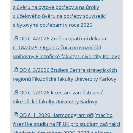
z úvěru na bytové potřeby a na úroky
z účelového úvěru na potřeby související
s bytovými potřebami v roce 2026
OD č. 4/2026 Změna opatření děkana
č. 18/2025, Organizační a provozní řád
Knihovny Filozofické fakulty Univerzity Karlovy
OD č. 3/2026 Zrušení Centra strategických
regionů Filozofické fakulty Univerzity Karlovy
OD č. 2/2026 k
cestám zaměstnanců
Filozofické fakulty Univerzity Karlovy
OD č. 1_2026 Harmonogram přijímacího
řízení ke studiu na FF UK pro studium začínající
akademickým rokem 2026_2027 a příprav