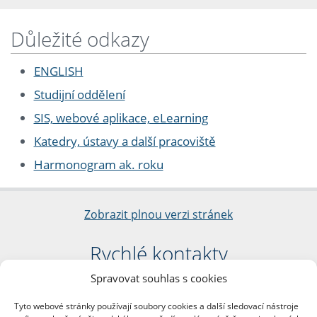
Důležité odkazy
ENGLISH
Studijní oddělení
SIS, webové aplikace, eLearning
Katedry, ústavy a další pracoviště
Harmonogram ak. roku
Zobrazit plnou verzi stránek
Rychlé kontakty
Spravovat souhlas s cookies
Filozofická fakulta
Univerzita Karlova
Tyto webové stránky používají soubory cookies a další sledovací nástroje
nám. Jana Palacha 1/2