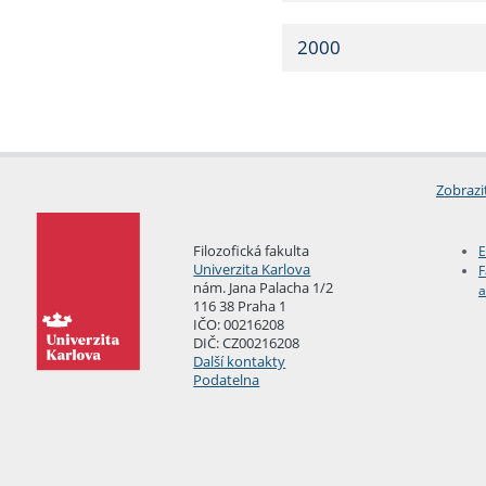
2000
Zobrazi
Filozofická fakulta
E
Univerzita Karlova
F
nám. Jana Palacha 1/2
a
116 38 Praha 1
IČO: 00216208
DIČ: CZ00216208
Další kontakty
Podatelna