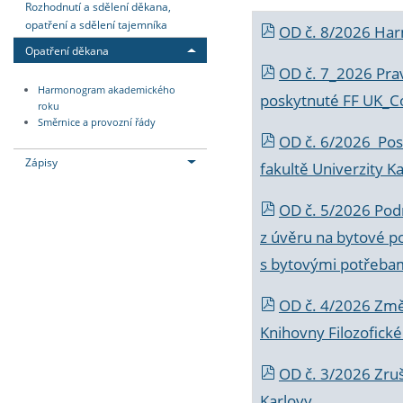
Rozhodnutí a sdělení děkana,
opatření a sdělení tajemníka
OD č. 8/2026 Ha
Opatření děkana
OD č. 7_2026 Prav
Harmonogram akademického
poskytnuté FF UK_C
roku
Směrnice a provozní řády
OD č. 6/2026 Posk
Zápisy
fakultě Univerzity K
OD č. 5/2026 Podr
z úvěru na bytové po
s bytovými potřebam
OD č. 4/2026 Změ
Knihovny Filozofické
OD č. 3/2026 Zruš
Karlovy