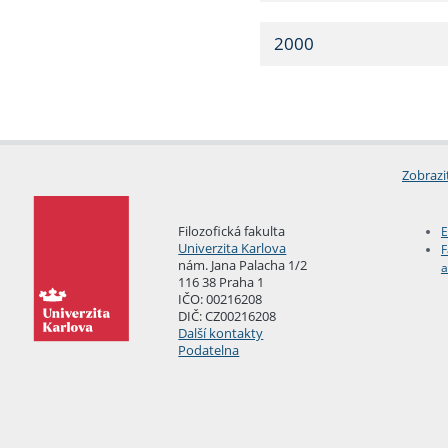
2000
Zobrazi
Filozofická fakulta
E
Univerzita Karlova
F
nám. Jana Palacha 1/2
a
116 38 Praha 1
IČO: 00216208
DIČ: CZ00216208
Další kontakty
Podatelna