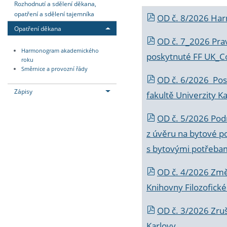
Rozhodnutí a sdělení děkana,
opatření a sdělení tajemníka
OD č. 8/2026 Ha
Opatření děkana
OD č. 7_2026 Prav
Harmonogram akademického
poskytnuté FF UK_C
roku
Směrnice a provozní řády
OD č. 6/2026 Posk
Zápisy
fakultě Univerzity K
OD č. 5/2026 Podr
z úvěru na bytové po
s bytovými potřebam
OD č. 4/2026 Změ
Knihovny Filozofické
OD č. 3/2026 Zruš
Karlovy