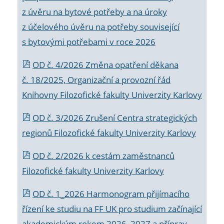
z úvěru na bytové potřeby a na úroky
z účelového úvěru na potřeby související
s bytovými potřebami v roce 2026
OD č. 4/2026 Změna opatření děkana
č. 18/2025, Organizační a provozní řád
Knihovny Filozofické fakulty Univerzity Karlovy
OD č. 3/2026 Zrušení Centra strategických
regionů Filozofické fakulty Univerzity Karlovy
OD č. 2/2026 k
cestám zaměstnanců
Filozofické fakulty Univerzity Karlovy
OD č. 1_2026 Harmonogram přijímacího
řízení ke studiu na FF UK pro studium začínající
akademickým rokem 2026_2027 a příprav