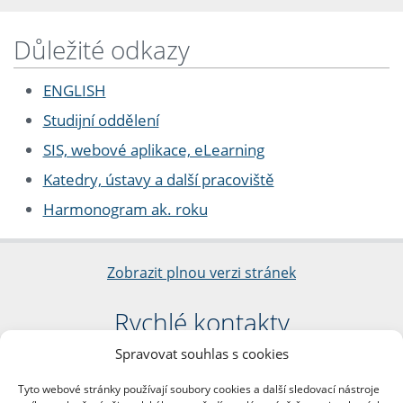
Důležité odkazy
ENGLISH
Studijní oddělení
SIS, webové aplikace, eLearning
Katedry, ústavy a další pracoviště
Harmonogram ak. roku
Zobrazit plnou verzi stránek
Rychlé kontakty
Spravovat souhlas s cookies
Filozofická fakulta
Univerzita Karlova
Tyto webové stránky používají soubory cookies a další sledovací nástroje
nám. Jana Palacha 1/2