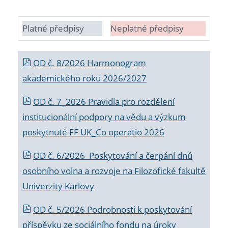
Platné předpisy
Neplatné předpisy
OD č. 8/2026 Harmonogram
akademického roku 2026/2027
OD č. 7_2026 Pravidla pro rozdělení
institucionální podpory na vědu a výzkum
poskytnuté FF UK_Co operatio 2026
OD č. 6/2026 Poskytování a čerpání dnů
osobního volna a rozvoje na Filozofické fakultě
Univerzity Karlovy
OD č. 5/2026 Podrobnosti k poskytování
příspěvku ze sociálního fondu na úroky