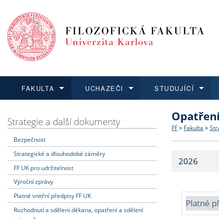
FAKULTA
UCHAZEČI
STUDUJÍCÍ
Opatřen
FAKULTA
UCHAZEČI
STUDUJÍCÍ
VĚDA A VÝZKUM
ZAHRANIČÍ
Struktura a
Co studova
Bakalářsk
O vědě a 
Aktuální n
Strategie a další dokumenty
FF
>
Fakulta
>
Str
Bezpečnost
Dozvědět se více
Podat přihlášku
Dozvědět se více
Dozvědět se více
Dozvědět se více
Strategie 
Učitelské 
Doktorské
Akademické
Vyjíždějící
Strategické a dlouhodobé záměry
2026
Podpora a
Informace 
Rigorózní 
Granty a p
Přijíždějíc
FF UK pro udržitelnost
Výroční zprávy
Absolventi
Vyjíždějíc
Platné vnitřní předpisy FF UK
Platné p
Rozhodnutí a sdělení děkana, opatření a sdělení
Fakultní š