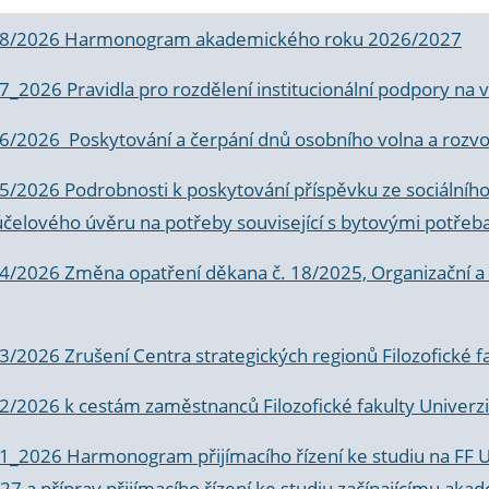
 8/2026 Harmonogram akademického roku 2026/2027
 7_2026 Pravidla pro rozdělení institucionální podpory n
6/2026 Poskytování a čerpání dnů osobního volna a rozvoje
 5/2026 Podrobnosti k poskytování příspěvku ze sociálníh
účelového úvěru na potřeby související s bytovými potřeb
 4/2026 Změna opatření děkana č. 18/2025, Organizační a p
3/2026 Zrušení Centra strategických regionů Filozofické f
 2/2026 k
cestám zaměstnanců Filozofické fakulty Univerzi
 1_2026 Harmonogram přijímacího řízení ke studiu na FF 
7 a příprav přijímacího řízení ke studiu začínajícímu 