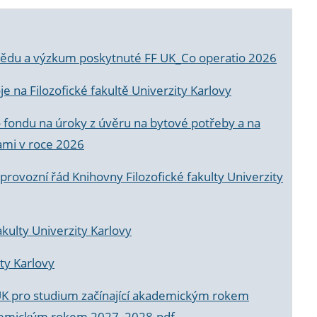
a vědu a výzkum poskytnuté FF UK_Co operatio 2026
 na Filozofické fakultě Univerzity Karlovy
o fondu na úroky z úvěru na bytové potřeby a na
ami v roce 2026
rovozní řád Knihovny Filozofické fakulty Univerzity
akulty Univerzity Karlovy
ty Karlovy
UK pro studium začínající akademickým rokem
akademickým rokem 2027_2028.pdf