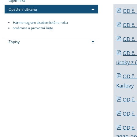
tajemníka
Opatření děkana
OD č.
Harmonogram akademického roku
OD č.
Směrnice a provozní řády
OD č. 
Zápisy
OD č.
úroky z 
OD č.
Karlovy
OD č. 
OD č.
OD č.
2026_202