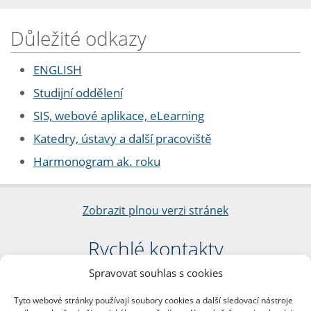
Důležité odkazy
ENGLISH
Studijní oddělení
SIS, webové aplikace, eLearning
Katedry, ústavy a další pracoviště
Harmonogram ak. roku
Zobrazit plnou verzi stránek
Rychlé kontakty
Spravovat souhlas s cookies
Filozofická fakulta
Univerzita Karlova
Tyto webové stránky používají soubory cookies a další sledovací nástroje
nám. Jana Palacha 1/2