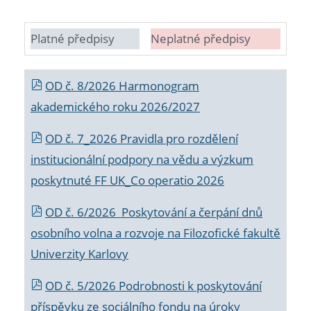
Platné předpisy
Neplatné předpisy
OD č. 8/2026 Harmonogram
akademického roku 2026/2027
OD č. 7_2026 Pravidla pro rozdělení
institucionální podpory na vědu a výzkum
poskytnuté FF UK_Co operatio 2026
OD č. 6/2026 Poskytování a čerpání dnů
osobního volna a rozvoje na Filozofické fakultě
Univerzity Karlovy
OD č. 5/2026 Podrobnosti k poskytování
příspěvku ze sociálního fondu na úroky