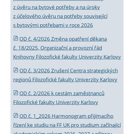
z úvěru na bytové potřeby a na úroky
z účelového úvěru na potřeby související
s bytovými potřebami v roce 2026
OD č. 4/2026 Změna opatření děkana
č. 18/2025, Organizační a provozní řád
Knihovny Filozofické fakulty Univerzity Karlovy
OD č. 3/2026 Zrušení Centra strategických
regionů Filozofické fakulty Univerzity Karlovy
OD č. 2/2026 k
cestám zaměstnanců
Filozofické fakulty Univerzity Karlovy
OD č. 1_2026 Harmonogram přijímacího
řízení ke studiu na FF UK pro studium začínající
akademickým rokem 2026_2027 a příprav