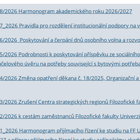
 8/2026 Harmonogram akademického roku 2026/2027
 7_2026 Pravidla pro rozdělení institucionální podpory n
6/2026 Poskytování a čerpání dnů osobního volna a rozvoje
 5/2026 Podrobnosti k poskytování příspěvku ze sociálníh
účelového úvěru na potřeby související s bytovými potřeb
 4/2026 Změna opatření děkana č. 18/2025, Organizační a p
3/2026 Zrušení Centra strategických regionů Filozofické f
 2/2026 k
cestám zaměstnanců Filozofické fakulty Univerzi
 1_2026 Harmonogram přijímacího řízení ke studiu na FF 
7 a příprav přijímacího řízení ke studiu začínajícímu 