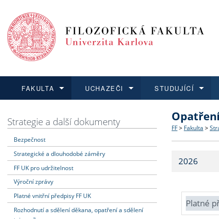
FAKULTA
UCHAZEČI
STUDUJÍCÍ
Opatřen
FAKULTA
UCHAZEČI
STUDUJÍCÍ
VĚDA A VÝZKUM
ZAHRANIČÍ
Struktura a
Co studova
Bakalářsk
O vědě a 
Aktuální n
Strategie a další dokumenty
FF
>
Fakulta
>
Str
Bezpečnost
Dozvědět se více
Podat přihlášku
Dozvědět se více
Dozvědět se více
Dozvědět se více
Strategie 
Učitelské 
Doktorské
Akademické
Vyjíždějící
Strategické a dlouhodobé záměry
2026
Podpora a
Informace 
Rigorózní 
Granty a p
Přijíždějíc
FF UK pro udržitelnost
Výroční zprávy
Absolventi
Vyjíždějíc
Platné vnitřní předpisy FF UK
Platné p
Rozhodnutí a sdělení děkana, opatření a sdělení
Fakultní š