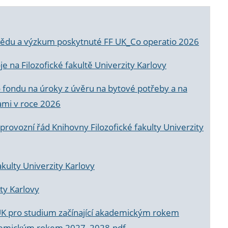
a vědu a výzkum poskytnuté FF UK_Co operatio 2026
 na Filozofické fakultě Univerzity Karlovy
o fondu na úroky z úvěru na bytové potřeby a na
ami v roce 2026
rovozní řád Knihovny Filozofické fakulty Univerzity
akulty Univerzity Karlovy
ty Karlovy
UK pro studium začínající akademickým rokem
akademickým rokem 2027_2028.pdf