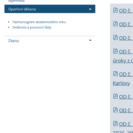
tajemníka
Opatření děkana
OD č.
Harmonogram akademického roku
OD č.
Směrnice a provozní řády
OD č. 
Zápisy
OD č.
úroky z 
OD č.
Karlovy
OD č. 
OD č.
OD č.
2026_202