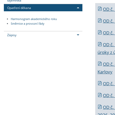
tajemníka
Opatření děkana
OD č.
Harmonogram akademického roku
OD č.
Směrnice a provozní řády
OD č. 
Zápisy
OD č.
úroky z 
OD č.
Karlovy
OD č. 
OD č.
OD č.
2026_202