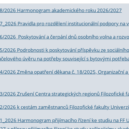
 8/2026 Harmonogram akademického roku 2026/2027
 7_2026 Pravidla pro rozdělení institucionální podpory n
6/2026 Poskytování a čerpání dnů osobního volna a rozvoje
 5/2026 Podrobnosti k poskytování příspěvku ze sociálníh
účelového úvěru na potřeby související s bytovými potřeb
 4/2026 Změna opatření děkana č. 18/2025, Organizační a p
3/2026 Zrušení Centra strategických regionů Filozofické f
 2/2026 k
cestám zaměstnanců Filozofické fakulty Univerzi
 1_2026 Harmonogram přijímacího řízení ke studiu na FF 
7 a příprav přijímacího řízení ke studiu začínajícímu 