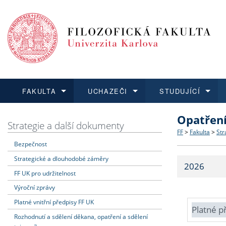
FAKULTA
UCHAZEČI
STUDUJÍCÍ
Opatřen
FAKULTA
UCHAZEČI
STUDUJÍCÍ
VĚDA A VÝZKUM
ZAHRANIČÍ
Struktura a
Co studova
Bakalářsk
O vědě a 
Aktuální n
Strategie a další dokumenty
FF
>
Fakulta
>
Str
Bezpečnost
Dozvědět se více
Podat přihlášku
Dozvědět se více
Dozvědět se více
Dozvědět se více
Strategie 
Učitelské 
Doktorské
Akademické
Vyjíždějící
Strategické a dlouhodobé záměry
2026
Podpora a
Informace 
Rigorózní 
Granty a p
Přijíždějíc
FF UK pro udržitelnost
Výroční zprávy
Absolventi
Vyjíždějíc
Platné vnitřní předpisy FF UK
Platné p
Rozhodnutí a sdělení děkana, opatření a sdělení
Fakultní š