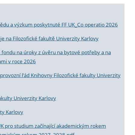
a vědu a výzkum poskytnuté FF UK_Co operatio 2026
 na Filozofické fakultě Univerzity Karlovy
o fondu na úroky z úvěru na bytové potřeby a na
ami v roce 2026
rovozní řád Knihovny Filozofické fakulty Univerzity
akulty Univerzity Karlovy
ty Karlovy
UK pro studium začínající akademickým rokem
akademickým rokem 2027_2028.pdf