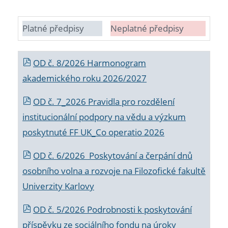
Platné předpisy
Neplatné předpisy
OD č. 8/2026 Harmonogram
akademického roku 2026/2027
OD č. 7_2026 Pravidla pro rozdělení
institucionální podpory na vědu a výzkum
poskytnuté FF UK_Co operatio 2026
OD č. 6/2026 Poskytování a čerpání dnů
osobního volna a rozvoje na Filozofické fakultě
Univerzity Karlovy
OD č. 5/2026 Podrobnosti k poskytování
příspěvku ze sociálního fondu na úroky