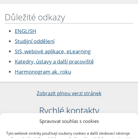
Důležité odkazy
ENGLISH
Studijní oddělení
SIS, webové aplikace, eLearning
Katedry, ústavy a další pracoviště
Harmonogram ak. roku
Zobrazit plnou verzi stránek
Rychlé kontakty
Spravovat souhlas s cookies
Filozofická fakulta
Univerzita Karlova
Tyto webové stránky používají soubory cookies a další sledovací nástroje
nám. Jana Palacha 1/2