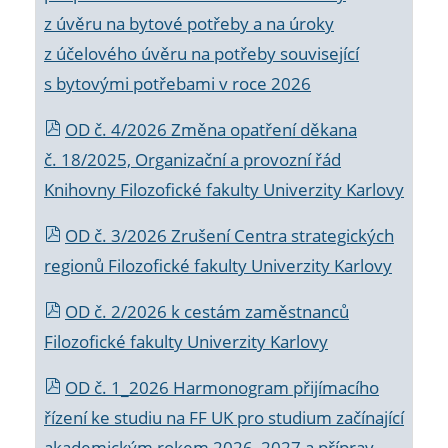
z úvěru na bytové potřeby a na úroky
z účelového úvěru na potřeby související
s bytovými potřebami v roce 2026
OD č. 4/2026 Změna opatření děkana
č. 18/2025, Organizační a provozní řád
Knihovny Filozofické fakulty Univerzity Karlovy
OD č. 3/2026 Zrušení Centra strategických
regionů Filozofické fakulty Univerzity Karlovy
OD č. 2/2026 k
cestám zaměstnanců
Filozofické fakulty Univerzity Karlovy
OD č. 1_2026 Harmonogram přijímacího
řízení ke studiu na FF UK pro studium začínající
akademickým rokem 2026_2027 a příprav