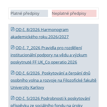
Platné předpisy
Neplatné předpisy
OD č. 8/2026 Harmonogram
akademického roku 2026/2027
OD č. 7_2026 Pravidla pro rozdělení
institucionální podpory na vědu a výzkum
poskytnuté FF UK_Co operatio 2026
OD č. 6/2026 Poskytování a čerpání dnů
osobního volna a rozvoje na Filozofické fakultě
Univerzity Karlovy
OD č. 5/2026 Podrobnosti k poskytování
příspěvku ze sociálního fondu na úroky