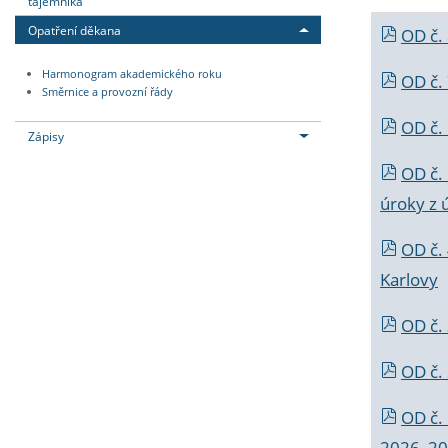
tajemníka
Opatření děkana
OD č.
Harmonogram akademického roku
OD č.
Směrnice a provozní řády
OD č. 
Zápisy
OD č.
úroky z 
OD č.
Karlovy
OD č. 
OD č.
OD č.
2026_202