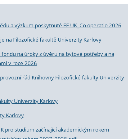
a vědu a výzkum poskytnuté FF UK_Co operatio 2026
 na Filozofické fakultě Univerzity Karlovy
o fondu na úroky z úvěru na bytové potřeby a na
ami v roce 2026
rovozní řád Knihovny Filozofické fakulty Univerzity
akulty Univerzity Karlovy
ty Karlovy
UK pro studium začínající akademickým rokem
akademickým rokem 2027_2028.pdf