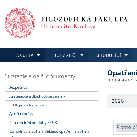
FAKULTA
UCHAZEČI
STUDUJÍCÍ
Opatřen
FAKULTA
UCHAZEČI
STUDUJÍCÍ
VĚDA A VÝZKUM
ZAHRANIČÍ
Struktura a
Co studova
Bakalářsk
O vědě a 
Aktuální n
Strategie a další dokumenty
FF
>
Fakulta
>
Str
Bezpečnost
Dozvědět se více
Podat přihlášku
Dozvědět se více
Dozvědět se více
Dozvědět se více
Strategie 
Učitelské 
Doktorské
Akademické
Vyjíždějící
Strategické a dlouhodobé záměry
2026
Podpora a
Informace 
Rigorózní 
Granty a p
Přijíždějíc
FF UK pro udržitelnost
Výroční zprávy
Absolventi
Vyjíždějíc
Platné vnitřní předpisy FF UK
Platné p
Rozhodnutí a sdělení děkana, opatření a sdělení
Fakultní š