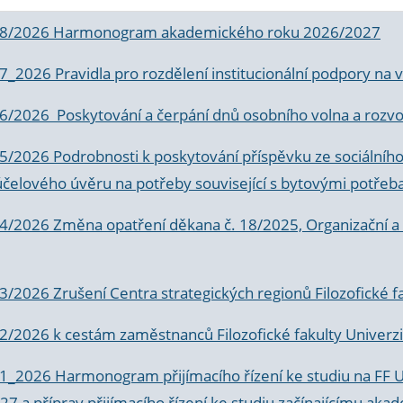
 8/2026 Harmonogram akademického roku 2026/2027
 7_2026 Pravidla pro rozdělení institucionální podpory n
6/2026 Poskytování a čerpání dnů osobního volna a rozvoje
 5/2026 Podrobnosti k poskytování příspěvku ze sociálníh
účelového úvěru na potřeby související s bytovými potřeb
 4/2026 Změna opatření děkana č. 18/2025, Organizační a p
3/2026 Zrušení Centra strategických regionů Filozofické f
 2/2026 k
cestám zaměstnanců Filozofické fakulty Univerzi
 1_2026 Harmonogram přijímacího řízení ke studiu na FF 
7 a příprav přijímacího řízení ke studiu začínajícímu 