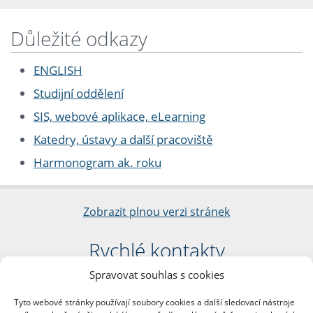
Důležité odkazy
ENGLISH
Studijní oddělení
SIS, webové aplikace, eLearning
Katedry, ústavy a další pracoviště
Harmonogram ak. roku
Zobrazit plnou verzi stránek
Rychlé kontakty
Spravovat souhlas s cookies
Filozofická fakulta
Univerzita Karlova
Tyto webové stránky používají soubory cookies a další sledovací nástroje
nám. Jana Palacha 1/2