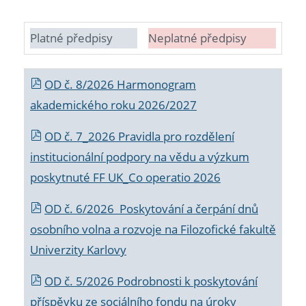
Platné předpisy
Neplatné předpisy
OD č. 8/2026 Harmonogram
akademického roku 2026/2027
OD č. 7_2026 Pravidla pro rozdělení
institucionální podpory na vědu a výzkum
poskytnuté FF UK_Co operatio 2026
OD č. 6/2026 Poskytování a čerpání dnů
osobního volna a rozvoje na Filozofické fakultě
Univerzity Karlovy
OD č. 5/2026 Podrobnosti k poskytování
příspěvku ze sociálního fondu na úroky