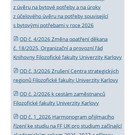
z úvěru na bytové potřeby a na úroky
z účelového úvěru na potřeby související
s bytovými potřebami v roce 2026
OD č. 4/2026 Změna opatření děkana
č. 18/2025, Organizační a provozní řád
Knihovny Filozofické fakulty Univerzity Karlovy
OD č. 3/2026 Zrušení Centra strategických
regionů Filozofické fakulty Univerzity Karlovy
OD č. 2/2026 k
cestám zaměstnanců
Filozofické fakulty Univerzity Karlovy
OD č. 1_2026 Harmonogram přijímacího
řízení ke studiu na FF UK pro studium začínající
akademickým rokem 2026_2027 a příprav