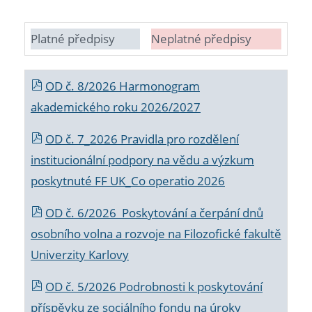
Platné předpisy
Neplatné předpisy
OD č. 8/2026 Harmonogram
akademického roku 2026/2027
OD č. 7_2026 Pravidla pro rozdělení
institucionální podpory na vědu a výzkum
poskytnuté FF UK_Co operatio 2026
OD č. 6/2026 Poskytování a čerpání dnů
osobního volna a rozvoje na Filozofické fakultě
Univerzity Karlovy
OD č. 5/2026 Podrobnosti k poskytování
příspěvku ze sociálního fondu na úroky