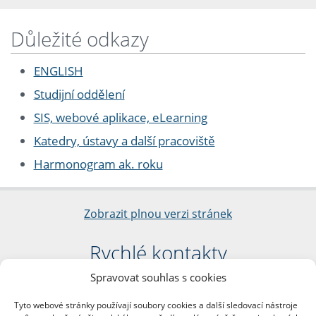
Důležité odkazy
ENGLISH
Studijní oddělení
SIS, webové aplikace, eLearning
Katedry, ústavy a další pracoviště
Harmonogram ak. roku
Zobrazit plnou verzi stránek
Rychlé kontakty
Spravovat souhlas s cookies
Filozofická fakulta
Univerzita Karlova
Tyto webové stránky používají soubory cookies a další sledovací nástroje
nám. Jana Palacha 1/2