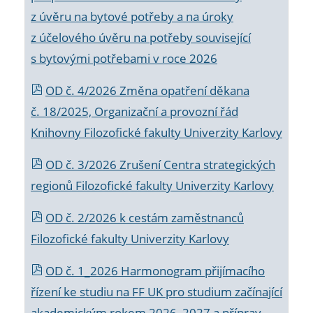
z úvěru na bytové potřeby a na úroky
z účelového úvěru na potřeby související
s bytovými potřebami v roce 2026
OD č. 4/2026 Změna opatření děkana
č. 18/2025, Organizační a provozní řád
Knihovny Filozofické fakulty Univerzity Karlovy
OD č. 3/2026 Zrušení Centra strategických
regionů Filozofické fakulty Univerzity Karlovy
OD č. 2/2026 k
cestám zaměstnanců
Filozofické fakulty Univerzity Karlovy
OD č. 1_2026 Harmonogram přijímacího
řízení ke studiu na FF UK pro studium začínající
akademickým rokem 2026_2027 a příprav