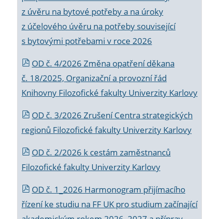
z úvěru na bytové potřeby a na úroky
z účelového úvěru na potřeby související
s bytovými potřebami v roce 2026
OD č. 4/2026 Změna opatření děkana
č. 18/2025, Organizační a provozní řád
Knihovny Filozofické fakulty Univerzity Karlovy
OD č. 3/2026 Zrušení Centra strategických
regionů Filozofické fakulty Univerzity Karlovy
OD č. 2/2026 k
cestám zaměstnanců
Filozofické fakulty Univerzity Karlovy
OD č. 1_2026 Harmonogram přijímacího
řízení ke studiu na FF UK pro studium začínající
akademickým rokem 2026_2027 a příprav