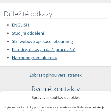
Důležité odkazy
ENGLISH
Studijní oddělení
SIS, webové aplikace, eLearning
Katedry, ústavy a další pracoviště
Harmonogram ak. roku
Zobrazit plnou verzi stránek
Rychlé kontakty
Spravovat souhlas s cookies
Filozofická fakulta
Univerzita Karlova
Tyto webové stránky používají soubory cookies a další sledovací nástroje
nám. Jana Palacha 1/2