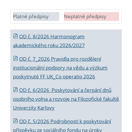
Platné předpisy
Neplatné předpisy
OD č. 8/2026 Harmonogram
akademického roku 2026/2027
OD č. 7_2026 Pravidla pro rozdělení
institucionální podpory na vědu a výzkum
poskytnuté FF UK_Co operatio 2026
OD č. 6/2026 Poskytování a čerpání dnů
osobního volna a rozvoje na Filozofické fakultě
Univerzity Karlovy
OD č. 5/2026 Podrobnosti k poskytování
příspěvku ze sociálního fondu na úroky